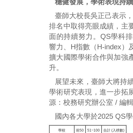
穩健發展，學術表現持
臺師大校長吳正己表示，
排名中取得亮眼成績，主
面的持續努力。QS學科
響力、H指數（H-inde
擴大國際學術合作與加強
升。
展望未來，臺師大將持
學術研究表現，進一步拓
源：校務研究辦公室 / 
國內各大學於2025 QS學
學校
前50
51~100
合計 (入榜數)