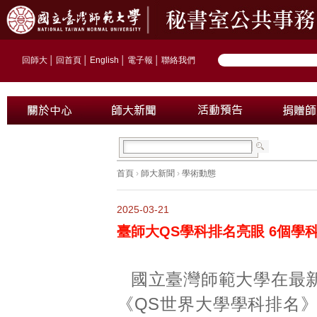
回師大
│
回首頁
│
English
│
電子報
│
聯絡我們
首頁
›
師大新聞
›
學術動態
2025-03-21
臺師大QS學科排名亮眼 6個學
國立臺灣師範大學在最
《QS世界大學學科排名》（Q