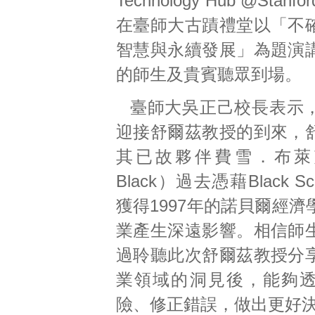
Technology Hub @Sta
在臺師大古蹟禮堂以「不
智慧與永續發展」為題演
的師生及貴賓聽眾到場。
臺師大吳正己校長表示
迎接舒爾茲教授的到來，
其已故夥伴費雪．布萊克（
Black）過去憑藉Black S
獲得1997年的諾貝爾經
業產生深遠影響。相信師
過聆聽此次舒爾茲教授分
業領域的洞見後，能夠透
險、修正錯誤，做出更好