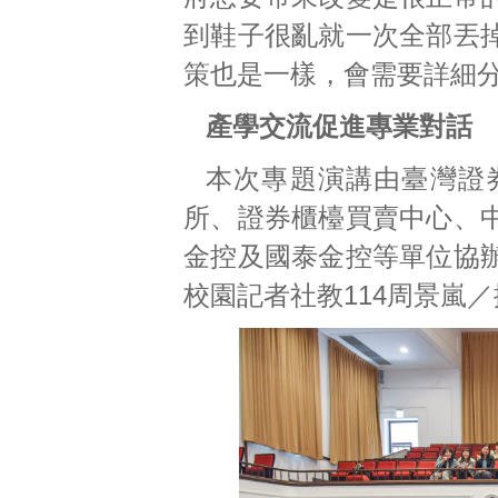
到鞋子很亂就一次全部丟
策也是一樣，會需要詳細
產學交流促進專業對話
本次專題演講由臺灣證
所、證券櫃檯買賣中心、
金控及國泰金控等單位協
校園記者社教114周景嵐