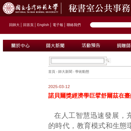
回師大
│
回首頁
│
English
│
電子報
│
聯絡我們
首頁
›
師大新聞
›
學術動態
2025-03-12
諾貝爾獎經濟學巨擘舒爾茲在臺
在人工智慧迅速發展，
的時代，教育模式和生態