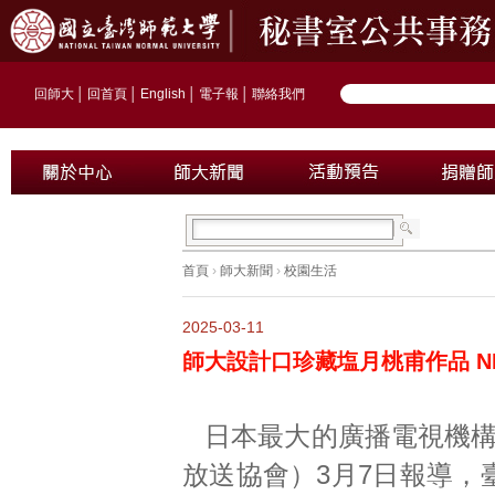
回師大
│
回首頁
│
English
│
電子報
│
聯絡我們
首頁
›
師大新聞
›
校園生活
2025-03-11
師大設計口珍藏塩月桃甫作品 N
日本最大的廣播電視機構
放送協會）3月7日報導，