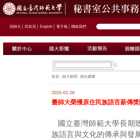
回師大
│
回首頁
│
English
│
電子報
│
聯絡我們
首頁
›
師大新聞
›
師生榮耀
2025-02-26
臺師大榮獲原住民族語言薪傳獎
國立臺灣師範大學長期
族語言與文化的傳承與發展