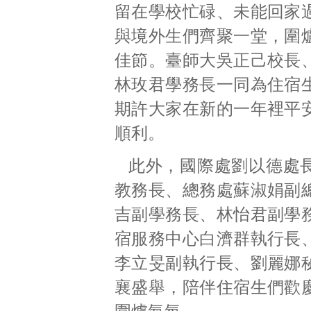
留在學校忙碌、未能回家
與境外生們齊聚一堂，圍
佳節。臺師大吳正己校長
林玫君學務長一同為住宿
期許大家在新的一年裡平
順利。
此外，國際處劉以德處
教務長、總務處蘇淑娟副
吉副學務長、林怡君副學
宿服務中心白濟群執行長
李立旻副執行長、劉麗娜
襄盛舉，陪伴住宿生們歡