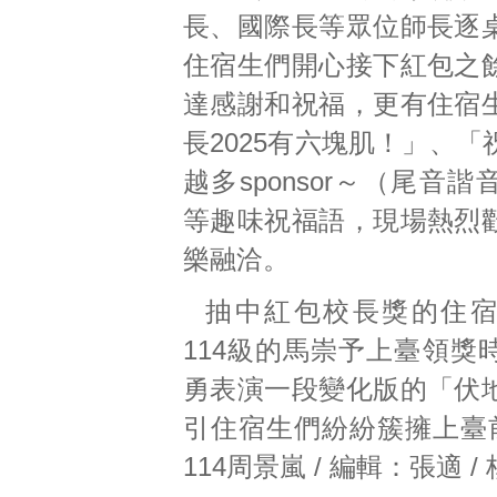
長、國際長等眾位師長逐
住宿生們開心接下紅包之
達感謝和祝福，更有住宿
長2025有六塊肌！」、
越多sponsor～（尾音
等趣味祝福語，現場熱烈
樂融洽。
抽中紅包校長獎的住
114級的馬崇予上臺領獎
勇表演一段變化版的「伏
引住宿生們紛紛簇擁上臺
114周景嵐 / 編輯：張適