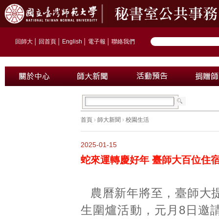
回師大
│
回首頁
│
English
│
電子報
│
聯絡我們
首頁
›
師大新聞
›
校園生活
2025-01-15
蛇來運轉慶好年 臺師大百位住
農曆新年將至，臺師大
生圍爐活動，元月8日邀