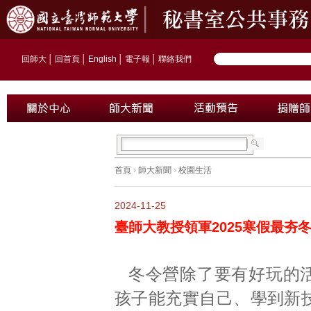
回師大
│
回首頁
│
English
│
電子報
│
聯絡我們
首頁
›
師大新聞
›
校園生活
2024-11-25
臺師大教授領軍2025寒假最夯
冬令營除了要有好玩的
孩子能充實自己、學到新