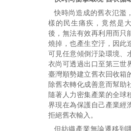
快時尚造成的舊衣氾濫
樣的民生痛疾，竟然是
後，無法有效再利用而只
燒掉，也產生空汙，因此
可見任意傾倒汙染環境、
衣尚可透過出口至第三世
臺灣順勢建立舊衣回收箱
除舊衣轉化成善意而幫助
隨著人力密集產業的全球
界現在為保護自己產業經
拒絕舊衣輸入。
但紡織產業無論遷移到