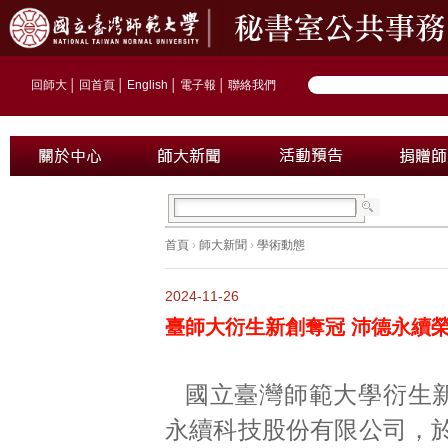
回師大
│
回首頁
│
English
│
電子報
│
聯絡我們
首頁
›
師大新聞
›
學術動態
2024-11-26
臺師大衍生新創奪冠 沛德永續榮
國立臺灣師範大學衍生
永續科技股份有限公司，於