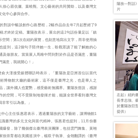
陽孜—對話
人徐心眉伉儷、葉曉甄、文心藝術的共同贊助，以及臺灣文
片
文化中心參與合作。
時的對談中暢談創作心路歷程，2幅作品自去年7月起歷經了9
草稿才終於定稿。董陽孜表示，展出的這2句話份量足以「鎮
示空間；第1次在紐約展覽，也刻意地寫出文字，而非使用抽
也提到，這2個句子陪伴她一生，盼觀眾讀了能了解她的心
通及做朋友。當策展人馬唯中問到對於作品是否滿意，董陽
們滿意，我就開心！」
使俞大㵢接受媒體聯訪時表示，「董陽孜是亞洲首位以當代
術博物館大廳的藝術家，這不僅是臺灣之光，也是華人之
品，讓外國人也驚艷，感受藝術無國界。董陽孜曾說，感謝
左起）紐約
作的空間，可不受限制地發揮才能，能讓全世界看到臺灣文
長李志強、
我非常引以為傲。」
於董陽孜巨
提供）
化中心主任張惠君表示，透過董陽孜的文字藝術，讓博物館1
認識臺灣的多元文化與當代精神。張惠君也提到，11月份臺
國爆發，除了幾個傑出臺灣表演團隊，包括雲門舞集、黃翊
家徐崇育都在美國巡演中，楊双子執筆、金翎翻譯的《臺灣