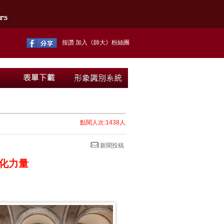
按讚 加入《師大》粉絲團
點閱人次:1438人
新聞投稿
化力量