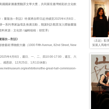
美國國家圖書獎翻譯文學大獎，共同展現臺灣精彩的文化軟
：董陽孜—對話》特展將自即日起持續至2025年4月8日，
辦一系列專家論壇及推廣活動，期讓到訪觀眾深入體驗董陽
料來源：文化部 / 編輯核稿：胡世澤）
董陽孜—對話》
（左起）駐
策展人馬唯
博物館大廳（1000 Fifth Avenue, 82nd Street, New
2025年4月8日，週日、一、二、四10:00-17:00，週五、六
（週三、感恩節、12月25日、1月1日休館）
www.metmuseum.org/exhibitions/the-great-hall-commission-