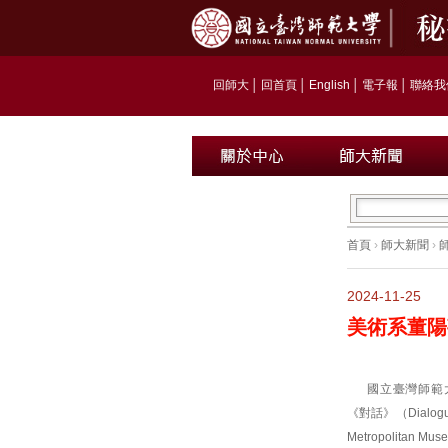
回師大
│
回首頁
│
English
│
電子報
│
聯絡我
首頁
›
師大新聞
›
2024-11-25
美術系董陽
國立臺灣師範
《對話》（Dial
Metropolita