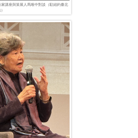
術家講座與策展人馬唯中對談（駐紐約臺北
供）