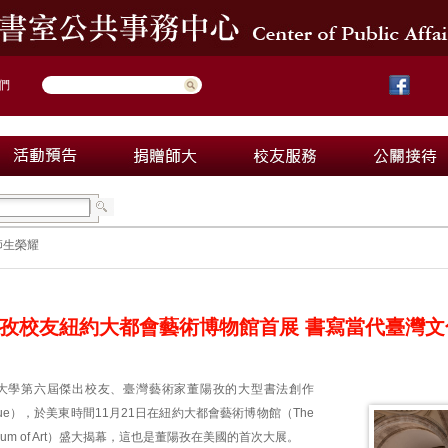
們
師生榮耀
孜校友紐約大都會藝術博物館首展 書寫當代臺灣文
大學第六屆傑出校友、臺灣藝術家董陽孜的大型書法創作
ogue），於美東時間11月21日在紐約大都會藝術博物館（The
n Museum of Art）盛大揭幕，這也是董陽孜在美國的首次大展。