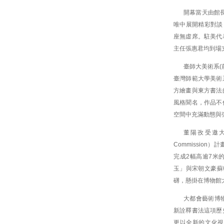
開幕當天由館長
唯中展開精彩對談
座無虛席。駐美代
主任張惠君均到場
臺師大美術系(
臺灣師範大學美術
方繪畫與東方書法
風格聞名，作品不
空間中充滿動態與
董陽孜受邀大都
Commissio
完成2幅高逾7米
玉」與宋朝文豪蘇
礴，懸掛在博物館
大都會藝術博
新詮釋書法這項歷
更以全新的文化視