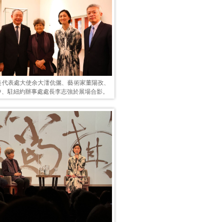
美代表處大使余大㵢伉儷、藝術家董陽孜、
中、駐紐約辦事處處長李志強於展場合影。