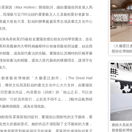
霍萊因（Max Hollein）開場致詞，續由董陽孜與策展人馬
，現場吸引近700位紐約重要藝文人士及藝術愛好者參加，
表處大使俞大㵢、駐紐約辦事處處長李志強及臺北文化中心
支持。
前身為美術系)55級校友董陽孜傑出校友自幼學習書法，並在
《大廳委託
系和美國麻州大學阿姆赫斯特分校修習藝術與油畫，結合西
懸掛在博物
的精髓，成為當代書法的先驅。董陽孜以其獨特的巨幅草書
僅保留書法的精髓，還加入當代藝術的構圖理念，讓漢字在
張力。
會藝術博物館「大廳委託創作」（The Great Hall
n）計畫，獲得文化部及駐紐約臺北文化中心大力支持，由董陽孜
的巨型書法作品，內容選自《詩經》的「他山之石，可以攻
軾的「行於其所當行，止於其不得不止」。2幅作品氣勢磅
大廳兩側牆面，成為全場焦點。
物館館長霍萊因致詞提到，董陽孜以開創性的文字藝術，重
史悠久的藝術形式。她的作品不僅彰顯了文字藝術的力量，
臺師大美術
都會藝術博
角激發觀眾對藝術與語言的探索。霍萊因也感謝包括童子