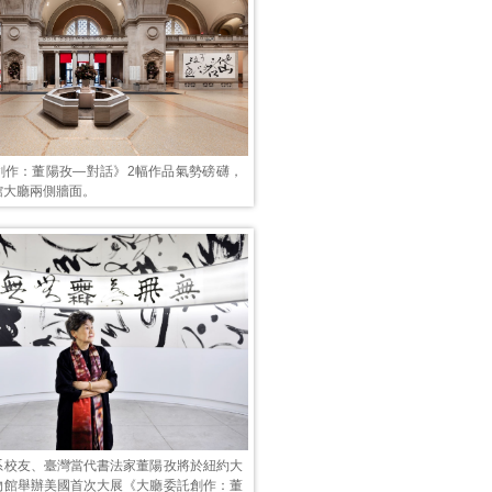
創作：董陽孜—對話》2幅作品氣勢磅礴，
館大廳兩側牆面。
系校友、臺灣當代書法家董陽孜將於紐約大
物館舉辦美國首次大展《大廳委託創作：董