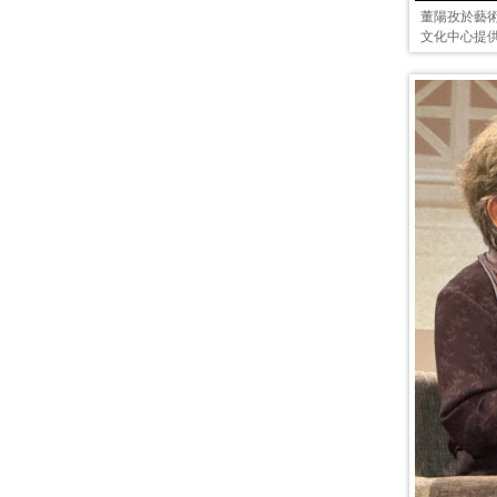
董陽孜於藝
文化中心提