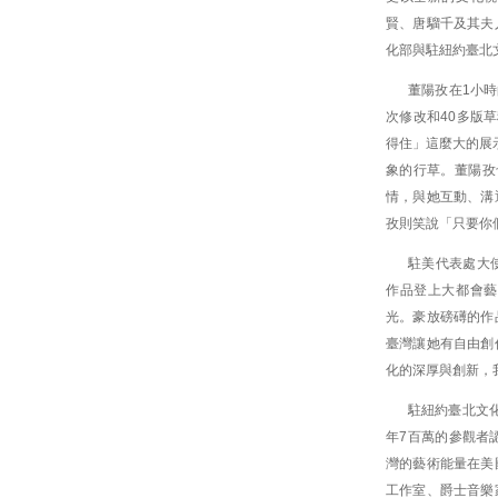
賢、唐騮千及其夫
化部與駐紐約臺北
董陽孜在1小
次修改和40多版
得住」這麼大的展
象的行草。董陽孜
情，與她互動、溝
孜則笑說「只要你
駐美代表處大
作品登上大都會藝
光。豪放磅礡的作
臺灣讓她有自由創
化的深厚與創新，
駐紐約臺北文
年7百萬的參觀者
灣的藝術能量在美
工作室、爵士音樂