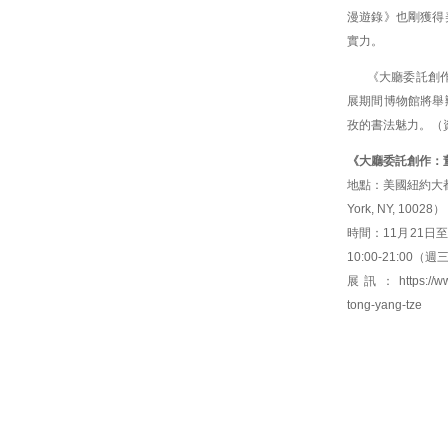
漫遊錄》也剛獲得
實力。
《大廳委託創作
展期間博物館將舉
孜的書法魅力。（資
《大廳委託創作：
地點：美國紐約大都會藝術
York, NY, 10028）
時間：11月21日至
10:00-21:00
展訊：
https://
tong-yang-tze