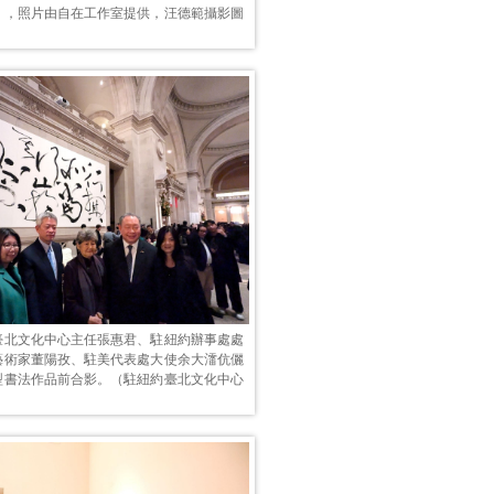
》，照片由自在工作室提供，汪德範攝影圖
臺北文化中心主任張惠君、駐紐約辦事處處
藝術家董陽孜、駐美代表處大使余大㵢伉儷
型書法作品前合影。（駐紐約臺北文化中心