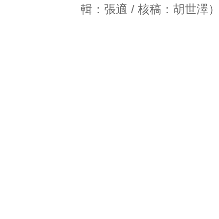
輯：張適 / 核稿：胡世澤