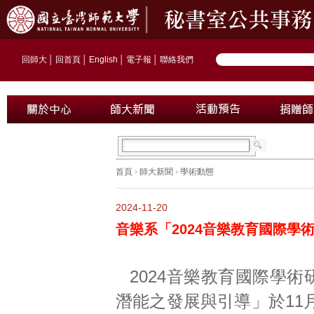
回師大
│
回首頁
│
English
│
電子報
│
聯絡我們
首頁
›
師大新聞
›
學術動態
2024-11-20
音樂系「2024音樂教育國際學
2024音樂教育國際學
潛能之發展與引導」於11