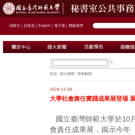
回師大
│
回首頁
│
English
│
電子報
│
聯絡我們
首頁
›
師大新聞
›
學術動態
2024-11-08
大學社會責任實踐成果展登場 
國立臺灣師範大學於10
會責任成果展，揭示今年