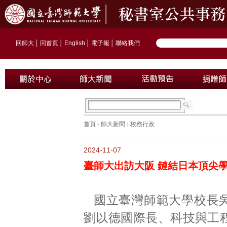
回師大
│
回首頁
│
English
│
電子報
│
聯絡我們
首頁
›
師大新聞
›
校務行政
2024-11-07
臺師大出訪大阪 鏈結日本頂尖
國立臺灣師範大學校長
劉以德國際長、科技與工