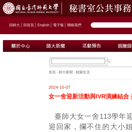
回師大
│
回首頁
│
English
│
電子報
│
聯絡我們
首頁
›
師大新聞
›
校園生活
2024-10-07
女一舍迎新活動與IVR演練結合
臺師大女一舍113學年
迎回家，攔不住的大小