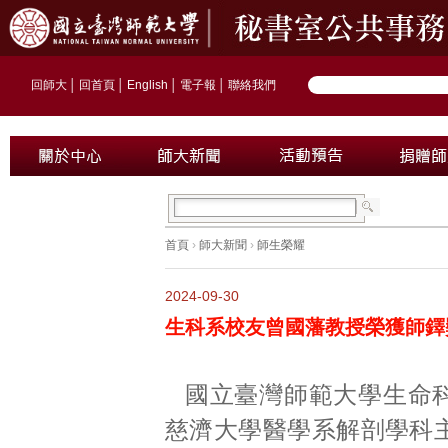
回師大
│
回首頁
│
English
│
電子報
│
聯絡我們
首頁
›
師大新聞
›
師生榮耀
2024-09-30
生科系校友曾國藩教授榮獲師鐸獎
國立臺灣師範大學生命
慈濟大學醫學系解剖學科