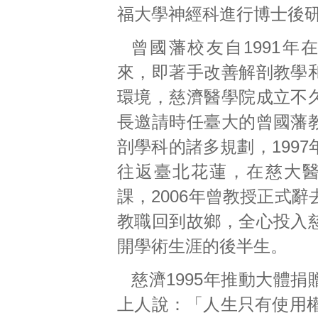
福大學神經科進行博士後
曾國藩校友自1991年
來，即著手改善解剖教學
環境，慈濟醫學院成立不
長邀請時任臺大的曾國藩
剖學科的諸多規劃，199
往返臺北花蓮，在慈大
課，2006年曾教授正式
教職回到故鄉，全心投入
開學術生涯的後半生。
慈濟1995年推動大體
上人說：「人生只有使用