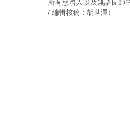
所有慈濟人以及無語良師
/ 編輯核稿：胡世澤）