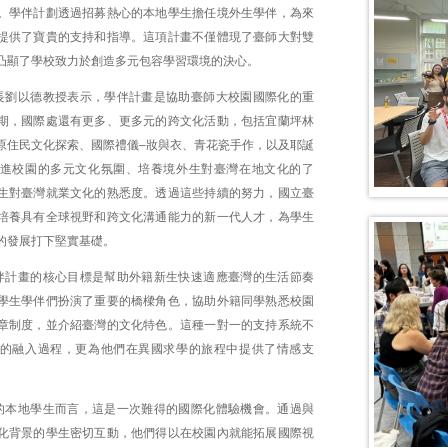
。學伴計劃透過招募熱心的本地學生擔任境外生學伴，為來
提供了寶貴的支持和指導。這項計畫不僅體現了臺師大對雙
凸顯了學校致力於創造多元包容學習環境的決心。
長劉以德教授表示，學伴計畫是協助臺師大校園國際化的重
期，國際處還有更多、更多元的跨文化活動，包括宜蘭坪林
原住民文化探索、國際禮儀–妝與衣、青花瓷手作，以及耶誕
進校園的多元文化氛圍、培養境外生對臺灣在地文化的了
生對臺灣就業文化的熟悉度。透過這些持續的努力，國立臺
培養具有全球視野和跨文化溝通能力的新一代人才，為學生
的發展打下堅實基礎。
伴計畫的核心目標是幫助外籍新生快速適應臺灣的生活節奏
學生學伴們扮演了重要的橋樑角色，協助外籍同學熟悉校園
章制度，並介紹臺灣的文化特色。這種一對一的支持系統不
的融入過程，更為他們在異國求學的旅程中提供了情感支
的本地學生而言，這是一次難得的國際化體驗機會。通過與
化背景的學生密切互動，他們得以在校園內就能拓展國際視