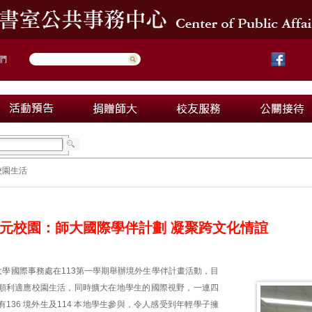
們
校園生活
元校園：師大國際學伴計劃 凝聚跨文化情誼
大學國際事務處在113第一學期舉辦境外生學伴計畫活動，目
順利適應校園生活，同時擴大在地學生的國際視野，一連四
136 境外生及114 本地學生參與，令人感受到年輕學子擁