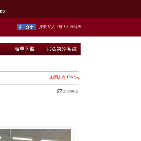
按讚 加入《師大》粉絲團
點閱人次:1563人
新聞投稿