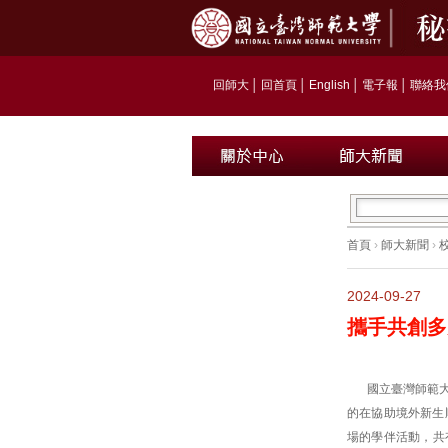
回師大
│
回首頁
│
English
│
電子報
│
聯絡我
首頁
›
師大新聞
›
2024-09-27
攜手共創多
國立臺灣師範
的在協助境外新生
場的學伴活動，共有