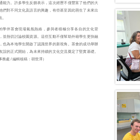
通能力。許多學生反饋表示，這次經歷不僅豐富了他們的大
他們對不同文化及語言的興趣，有些甚至因此萌生了未來出
法。
的學伴茶會現場氣氛熱絡，參與者積極分享各自的文化背
，並熱切討論校園資源。這些互動不僅幫助外籍學生更快融
，也為本地學生開啟了認識世界的新視角。茶會的成功舉辦
友誼的正式開始，為未來持續的文化交流奠定了堅實基礎。
務處 / 編輯核稿：胡世澤）