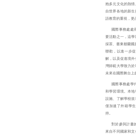
抱多元文化的熱情
自世界各地的新生
語教育的重視，更
國際事務處處
要活動之一，這學
採茶、臺東都蘭國
聯歡，以進一步促
解，以及促進境外
灣師範大學致力於
未來在國際舞台上
國際事務處學
和學習環境。本地
設施、了解學校規
僅加速了外籍學生
持。
對於參與計畫
來自不同國家和文