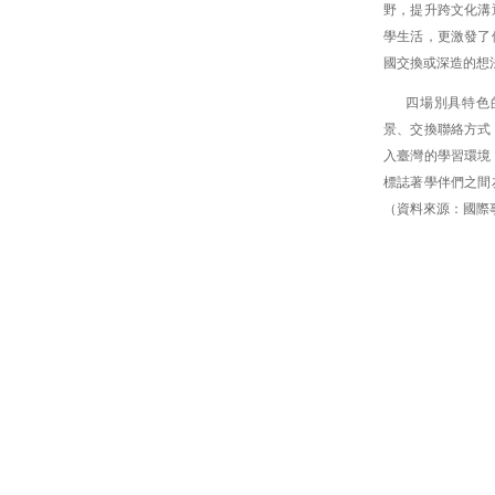
野，提升跨文化溝
學生活，更激發了
國交換或深造的想
四場別具特色
景、交換聯絡方式
入臺灣的學習環境
標誌著學伴們之間
（資料來源：國際事