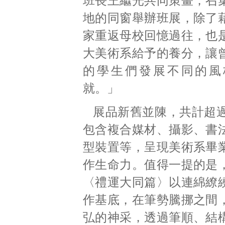
班長王繼光共同策畫，召
地的同窗舉辦班展，除了
家重返母校回憶過往，也
大美術系給予的養分，讓
的學生們發展不同的風
就。」
展品新舊並陳，共計超過
包含複合媒材、攝影、書
型裝置等，呈現美術系畢
作生命力。值得一提的是
〈禮運大同篇〉以連綿繚
作基底，在筆勢騰挪之間
弘的神采，透過筆順、結