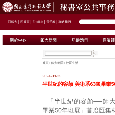
回師大
│
回首頁
│
English
│
電子報
│
聯絡我們
首頁
›
師大新聞
›
校園生活
2024-09-25
半世紀的容顏 美術系63級畢業
「半世紀的容顏──師大
畢業50年班展」首度匯集