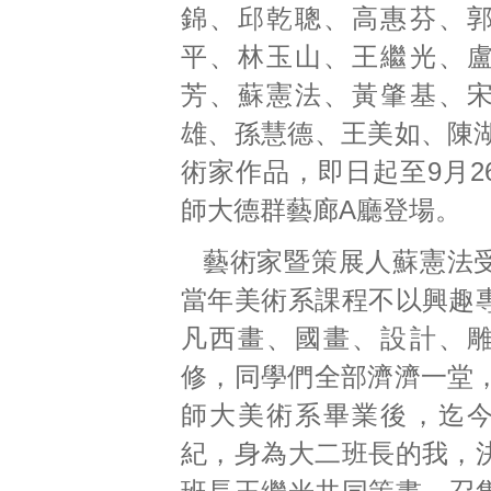
錦、邱乾聰、高惠芬、
平、林玉山、王繼光、
芳、蘇憲法、黃肇基、
雄、孫慧德、王美如、陳湖
術家作品，即日起至9月2
師大德群藝廊A廳登場。
藝術家暨策展人蘇憲法
當年美術系課程不以興趣
凡西畫、國畫、設計、
修，同學們全部濟濟一堂，
師大美術系畢業後，迄
紀，身為大二班長的我，