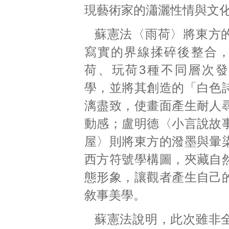
現藝術家的瀟灑性情與文
蘇憲法〈雨荷〉將東方
寫實的界線揉碎後整合
荷、玩荷3種不同層次
學，並將其創造的「白色
漓盡致，使畫面產生耐人
動感；盧明德〈小言說故
屋〉則將東方的潑墨與暈
西方符號學構圖，夾藏自
態形象，讓觀者產生自己
敘事美學。
蘇憲法說明，此次雖非