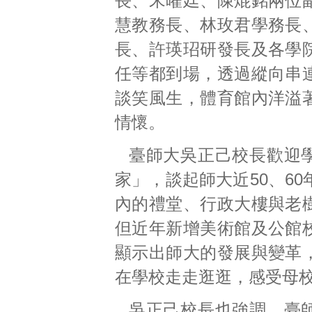
長、宋曜廷、陳焜銘兩位
慧教務長、林玫君學務長
長、許瑛玿研發長及各學
任等都到場，透過縱向串
談笑風生，體育館內洋溢
情懷。
臺師大吳正己校長歡迎
家」，談起師大近50、6
內的禮堂、行政大樓與老
但近年新增美術館及公館
顯示出師大的發展與變革
在學校走走逛逛，感受母
吳正己校長也強調，臺