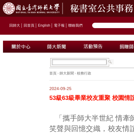
回師大
│
回首頁
│
English
│
電子報
│
聯絡我們
首頁
›
師大新聞
›
校務行政
2024-09-25
53級63級畢業校友重聚 校園
「攜手師大半世紀 情牽
笑聲與回憶交織，校友情