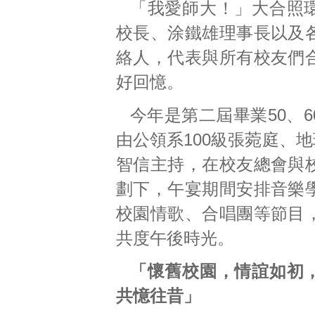
「我愛師大！」大合照
校長、涂鐵雄理事長以及
絡人，代表與所有校友們
好回憶。
今年是第二屆畢業50、
由公領系100級張菀庭、地
智信主持，在校友總會與
劃下，午宴期間安排音樂
校園情歌、合唱團等節目
共度午後時光。
「懷舊校園，情誼如初
共憶往昔」