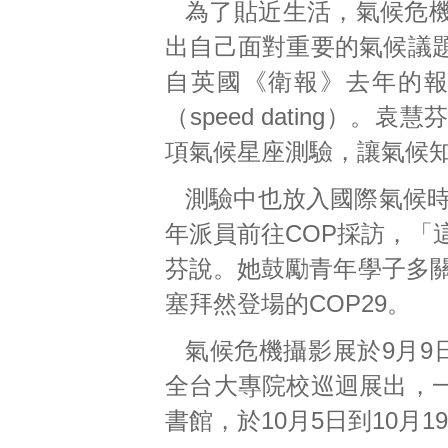
為了貼近生活，氣候危
出自己面對重要的氣候議
自英國《衛報》去年的
（speed dating
項氣候星座測驗，讓氣候
測驗中也放入國際氣候時
年派員前往COP採訪，「
芬說。她鼓勵青年學子多關
塞拜然登場的COP29。
氣候危機攝影展於9月9
全台大專院校巡迴展出，
書館，於10月5日到10月1