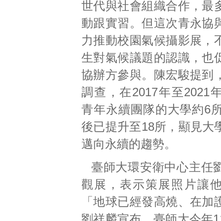
世代與社會組織合作，最
動跟實習。但這次青永協
力推動校園氣候攝影展，
生對氣候議題的認識，也
協辦方參與。陳宏駿提到
調查，在2017年至202
青年永續團隊的大學約6所
後已提升至18所，顯見大
邁向永續的趨勢。
臺師大環安衛中心主任
觀展，表示策展照片讓
「地球已經發高燒、在加
劉祥麟宣布，臺師大今年1