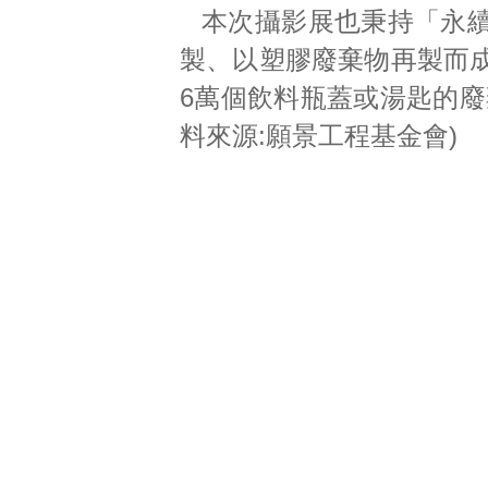
本次攝影展也秉持「永
製、以塑膠廢棄物再製而成
6萬個飲料瓶蓋或湯匙的廢
料來源:願景工程基金會)