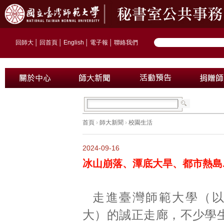
回師大
│
回首頁
│
English
│
電子報
│
聯絡我們
首頁
›
師大新聞
›
校園生活
2024-09-16
冰山崩落、潭底大旱、都市熱島..
走進臺灣師範大學（
大）的誠正走廊，不少學