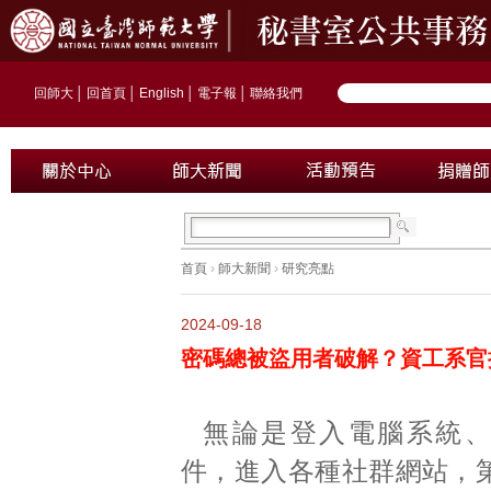
回師大
│
回首頁
│
English
│
電子報
│
聯絡我們
首頁
›
師大新聞
›
研究亮點
2024-09-18
密碼總被盜用者破解？資工系官
無論是登入電腦系統
件，進入各種社群網站，