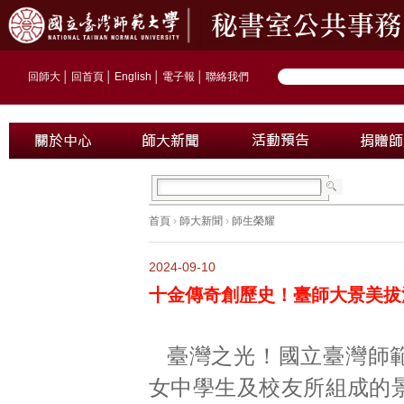
回師大
│
回首頁
│
English
│
電子報
│
聯絡我們
首頁
›
師大新聞
›
師生榮耀
2024-09-10
十金傳奇創歷史！臺師大景美拔
臺灣之光！國立臺灣師
女中學生及校友所組成的