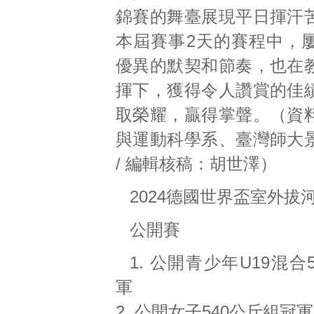
錦賽的舞臺展現平日揮汗
本屆賽事2天的賽程中，
優異的默契和節奏，也在
揮下，獲得令人讚賞的佳
取榮耀，贏得掌聲。（資
與運動科學系、臺灣師大
/ 編輯核稿：胡世澤）
2024德國世界盃室外拔
公開賽
1. 公開青少年U19混合
軍
2. 公開女子540公斤組冠軍