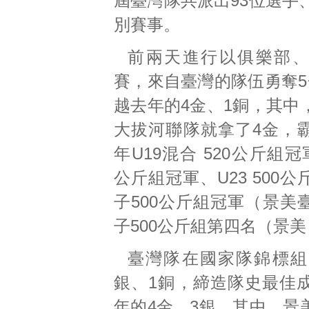
屆臺灣隊共派出93位選手
別賽事。
前兩天進行以俱樂部
賽，來自臺灣的隊伍勇奪5
越去年的4金、1銅，其中
大拔河聯隊就拿了4金，
年U19混合 520公斤組冠
公斤組冠軍、U23 500
子500公斤組冠軍（景美
子500公斤組第四名（景
臺灣隊在國家隊錦標組
銀、1銅，締造隊史最佳
年的4金、3銀，其中，景