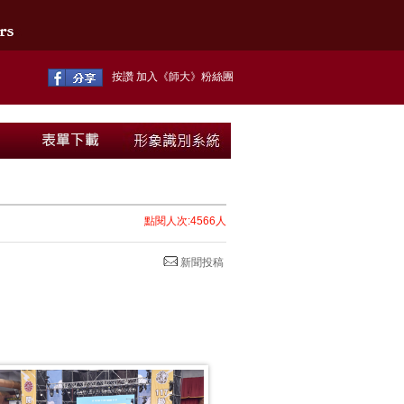
按讚 加入《師大》粉絲團
點閱人次:4566人
新聞投稿