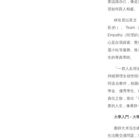
要認識自己，像是
習如何跟人相處。
林玫君以英文「AC
彩的）、Team（
Empathy（同
心是自我探索、覺
靈小站等服務、推
生的專責導師。
「一群人走得
持續辦理全校性啦
同道合夥伴，校園
學金、優秀學生、
責任之餘，推出「
要的人生，像雁群
大學入門－大
臺師大米泓生
生活圈交通問題，