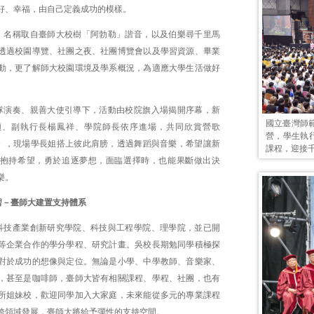
好、幸福，由自己定義成功的模樣。
」名稱取自臺師大校樹「阿勃勒」諧音，以及伯樂尋千里馬
透過校園導覽、社團之夜、社團博覽會以及學習資源、畢業
動，更了解師大校園環境及學系概況，為適應大學生活做好
隊演奏、親善大使引導下，活動由校院旗入場揭開序幕，新
國立臺灣師
穎、副執行長楊鳳祥、學院師長依序進場，共同欣賞營歌
營，學生執
 Star》，現場學長姐搭上彼此肩膀，透過舞蹈與音樂，希望讓新
課程，迎接
抱持希望，勇於追逐夢想，面臨選擇時，也能果斷做出決
樂。
習－臺師大建置支持體系
科技產業創新研究學院、科技與工程學院、理學院，並已開
等企業合作的學分學程、研究計畫。吳校長期勉同學積極探
對於成功的想像與定位。無論是小學、中學教師、音樂家、
，甚至是咖啡師，臺師大皆有相關課程、學程、社團，也有
所姐妹校，歡迎同學加入大家庭，未來能從多元的專業課程
跨領域發展，臺師大將給予彈性的支持空間。