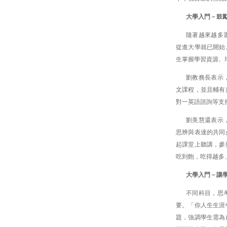
大學入門－鼓
隨著越來越多
從進大學就已開始
生掌握學習資源、
劉教務長表示
文課程，並且輔有
對一英語諮詢等支
劉美慧還表示
思辨與表達的共同
起課堂上聽講，參
吃到飽，吃得越多
大學入門－讓
不同科目，思
要。「你人生生涯
題，強調學生需為