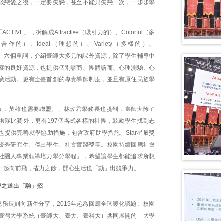
談戀愛之後，一定要失戀，甚至不能只失戀一次，一步步學
TIVE」，拆解成Attractive（吸引力的）、Colorful（多
合作的）、Ideal（理想的）、Variety（多樣的）、
理的）六個單詞，介紹臺師大多元的課外資源，除了學生輔導中
察的良好資源，也提供個別諮商、團體諮商、心理測驗、心
廣活動。更有全臺首創的專責導師制度，並且有原住民族學
遠，英雄也需要聯盟。」林玫君學務長也提到，臺師大除了
啦隊比賽外，更有197個各式各樣的社團，鼓勵學生找到志
也提供完善就學協助措施，包含政府助學措施、Star星辰獎
優秀研究生、傑出學生、社會實踐獎等。校園持續回應社會
社團人專業領導培力學分學程」，希望讓學生都能追求所想
一起向前飛，省力之餘，開心生活也「動」出競爭力。
學之道出「騎」招
總務長則向新生分享，2019年起為回應全球暖化議題、校園
臺灣大學系統（臺師大、臺大、臺科大）共同展開的「大學