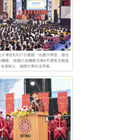
範大學於8月27日展開「伯樂大學堂」新生
行團隊、校園行政團隊共籌4天豐富活動及
千名新鮮人，揭開大學生活序幕。