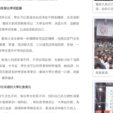
臺師大吳正
勵客製化學習藍圖
福，由自己
選擇出現，學生可以透過自由思考從中開創機會，生涯規劃
。臺師大劉美慧教務長以「大學如何學」為題分享，提醒新
培養學習策略，以成就喜歡的自己。
，臺師大是全臺唯一的國際師培認證機構，也開設多門全英
廣播、專書、英語聊天室、三分鐘英語簡報競賽、英檢、一
持學生實作中學習的資源。
，每個人的課表都不同，不用自我設限。在臺師大除了強調
必修，今年起，學生也可以利用暑假時間修課。她強調，比
與互動課程的學習效果更佳，臺師大學分費是一口價，就像
校旗進場。
、賺得越多。
學生有感的大學社會責任
考方式也不同，每位學生特質不同，找到自己的主體性很重
中最精華的一個時刻。」林玫君學務長以「大學如何動」為
自己負責，開場時林學務長表示，要成為具有吸引力的人，