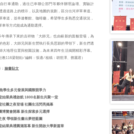
自行車通勤，過往已串聯公部門等夥伴辦理論壇、實驗計
透過道路上的標示，以及地圖的規劃，區分出河岸單車道、
單車道，並串連餐館、咖啡廳，希望學生多熟悉交通狀況，
單車等方式能成為通勤選擇。
多年傳承下來的吉祥物「大師兄」也由嶄新的面貌登場，為
的色彩，大師兄與新生營執行長吳思穎的帶領下，新生們透
師大地理位置與校園設施，為未來四年生活揭開精彩序幕。
教116梁朝勛 ∕ 編輯：張適 ∕ 核稿：胡世澤、鄧麗君）
考：
臉書貼文
聚焦學生多元發展與國際競爭力
始業典禮啟航 1800名新生共聚一堂
堂社團之夜登場 社團生活閃亮揭幕
團博覽會開幕 新生探索多元選擇
之夜 帶領新生畫出夢想藍圖
堂結業典禮圓滿落幕 新生開啟大學新篇章