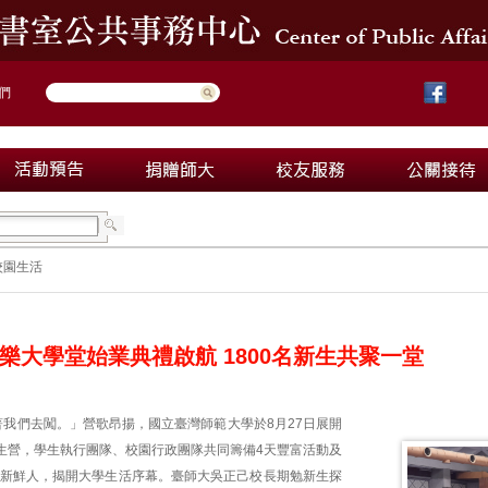
們
校園生活
樂大學堂始業典禮啟航 1800名新生共聚一堂
著我們去闖。」營歌昂揚，國立臺灣師範大學於8月27日展開
生營，學生執行團隊、校園行政團隊共同籌備4天豐富活動及
0名新鮮人，揭開大學生活序幕。臺師大吳正己校長期勉新生探