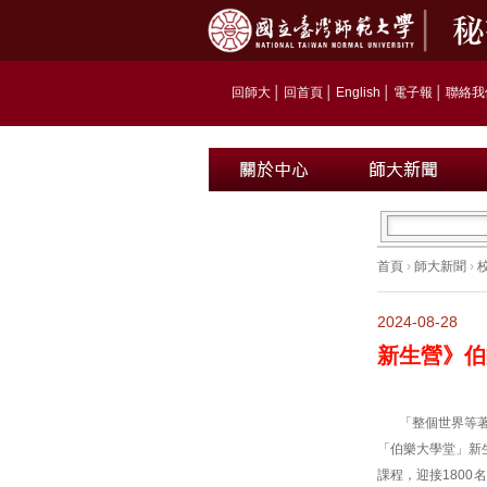
回師大
│
回首頁
│
English
│
電子報
│
聯絡我
首頁
›
師大新聞
›
2024-08-28
新生營》伯
「整個世界等
「伯樂大學堂」新
課程，迎接180