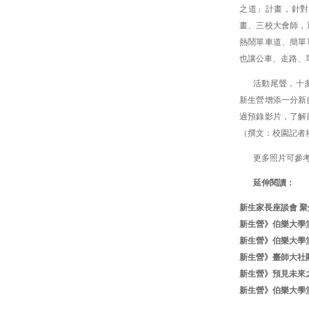
之道」計畫，針對
畫、三校大會師，
熱鬧單車道、簡單
也讓公車、走路、
活動尾聲，十
新生營增添一分新
過預錄影片，了解
（撰文：校園記者社
更多照片可參
延伸閱讀：
新生家長座談會 
新生營》伯樂大學堂
新生營》伯樂大學
新生營》臺師大社
新生營》預見未來
新生營》伯樂大學