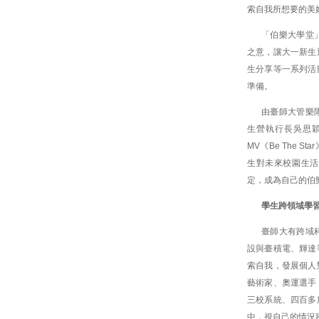
索自我所想要的美
「伯樂大學堂
之意，讓大一新生
生分享等一系列活
準備。
由臺師大管樂
生營執行長吳思
MV《Be The
生對未來校園生活
定，成為自己的伯
學生跨領域學
臺師大有跨域
設與臺積電、輝達
索自我，發展個人
藝術家、奧運選手
三校系統、四百多
中，視自己的情況