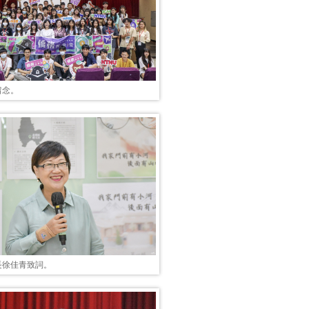
留念。
長徐佳青致詞。