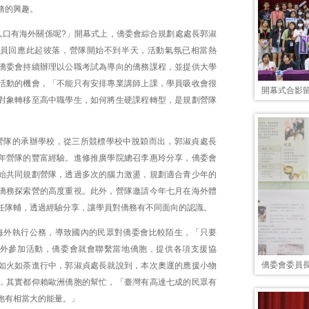
務的興趣。
人口有海外關係呢?」開幕式上，僑委會綜合規劃處處長郭淑
員回應此起彼落，營隊開始不到半天，活動氣氛已相當熱
僑委會持續辦理以公職考試為導向的僑務課程，並提供大學
活動的機會，「不能只有安排專業講師上課，學員吸收會很
開幕式合影
對象轉移至高中職學生，如何將生硬課程轉型，是規劃營隊
營隊的承辦學校，從三所競標學校中脫穎而出，郭淑貞處長
年營隊的豐富經驗。進修推廣學院總召李惠玲分享，僑委會
始共同規劃營隊，透過多次的腦力激盪，規劃適合青少年的
僑務探索營的高度重視。此外，營隊邀請今年七月在海外體
任隊輔，透過經驗分享，讓學員對僑務有不同面向的認識。
海外執行公務，導致國內的民眾對僑委會比較陌生，「只要
外參加活動，僑委會就會聯繫當地僑胞，提供各項支援協
僑委會委員
如火如荼進行中，郭淑貞處長就說到，本次奧運的應援小物
，其實都仰賴歐洲僑胞的幫忙，「臺灣有高達七成的民眾有
胞有相當大的能量。」