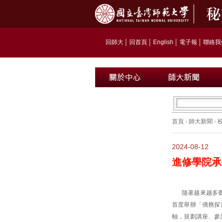
回師大
│
回首頁
│
English
│
電子報
│
聯絡我
首頁
›
師大新聞
›
2024-08-12
進修學院承
隨著越來越多
首度舉辦「僑務探
軸，規劃講座、參