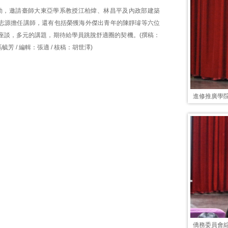
動，邀請臺師大東亞學系教授江柏煒、林昌平及內政部建築
志源擔任講師，還有包括榮獲海外傑出青年的陳靜璿等六位
座談，多元的講題，期待給學員跳脫舒適圈的契機。(撰稿：
毓芳 / 編輯：張適 / 核稿：胡世澤)
進修推廣學
僑務委員會