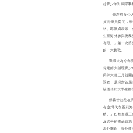
起青少年對國際事
「臺灣有多少
貞向學員提問，學
絡。郭淑貞表示，
生至海外參與僑務
有限。」第一次將
的一大挑戰。
臺師大為今年
肯定師大辦理青少
與師大從三月就開
課程，展現對首屆
驗僑務的大學生擔
僑委會往往在
有臺灣代表團到海
助。」巴黎奧運正
及選手的物品資源
海外關係，海外僑