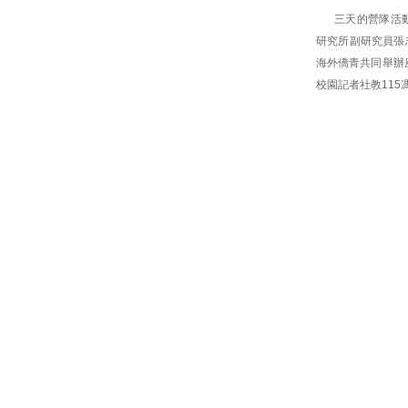
三天的營隊活
研究所副研究員張
海外僑青共同舉辦
校園記者社教115馮