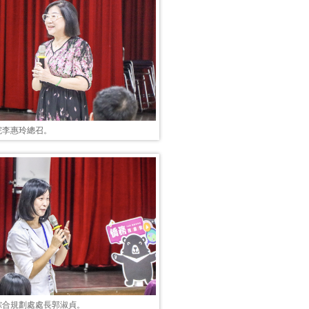
院李惠玲總召。
綜合規劃處處長郭淑貞。