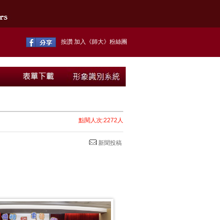
按讚 加入《師大》粉絲團
點閱人次:2272人
新聞投稿