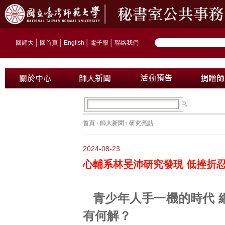
回師大
│
回首頁
│
English
│
電子報
│
聯絡我們
首頁
›
師大新聞
›
研究亮點
2024-08-23
心輔系林旻沛研究發現 低挫折
青少年人手一機的時代 
有何解？