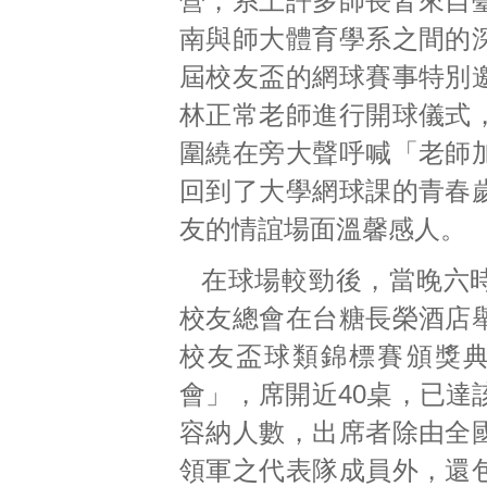
營，系上許多師長皆來自
南與師大體育學系之間的
屆校友盃的網球賽事特別
林正常老師進行開球儀式
圍繞在旁大聲呼喊「老師
回到了大學網球課的青春
友的情誼場面溫馨感人。
在球場較勁後，當晚六
校友總會在台糖長榮酒店
校友盃球類錦標賽頒獎
會」，席開近40桌，已達
容納人數，出席者除由全
領軍之代表隊成員外，還