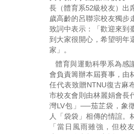
長（體育系52級校友）出
歲高齡的呂聯宗校友獨步
致詞中表示：「歡迎來到
到大家很開心，希望明年
家」。
體育與運動科學系為感
會負責籌辦本屆賽事，由
任代表致贈NTNU復古麻
市校友會則由林麗娟會長
灣LV包」──茄芷袋，象
人「袋袋」相傳的情誼。
「當日風雨雖強，但校