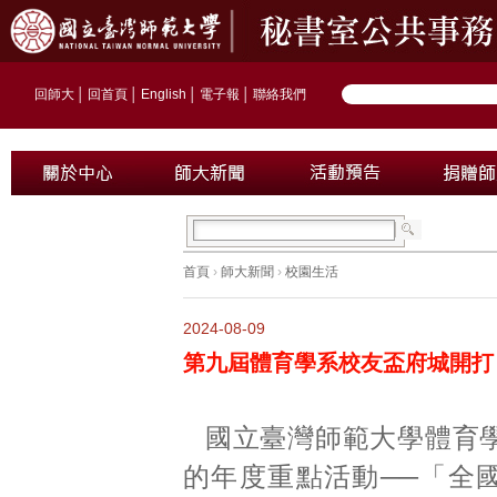
回師大
│
回首頁
│
English
│
電子報
│
聯絡我們
首頁
›
師大新聞
›
校園生活
2024-08-09
第九屆體育學系校友盃府城開打
國立臺灣師範大學體育
的年度重點活動──「全