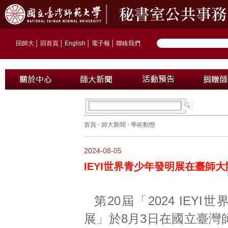
回師大
│
回首頁
│
English
│
電子報
│
聯絡我們
首頁
›
師大新聞
›
學術動態
2024-08-05
IEYI世界青少年發明展在臺師
第20屆「2024 IEY
展」於8月3日在國立臺灣