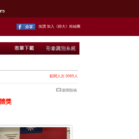
按讚 加入《師大》粉絲團
點閱人次:3065人
新聞投稿
體獎