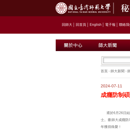
回師大
│
回首頁
│
English
│
電子報
│
聯絡我
首頁
›
師大新聞
›
2024-07-11
成癮防制碩
甫於6月26
士。臺師大成癮防
年獲得殊榮！