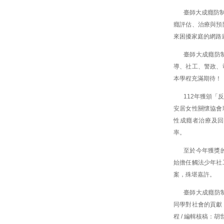
臺師大成癮防
癮評估、治療與預
來困擾家庭的網路
臺師大成癮防
導、社工、警政、
本學程充滿期待！
112年獲頒
安居女性關懷協會
性成癮者治療及回
率。
至於今年獲獎
始擔任觸法少年社
案，殊堪嘉許。
臺師大成癮防
同學對社會的貢獻
程 / 編輯核稿：胡