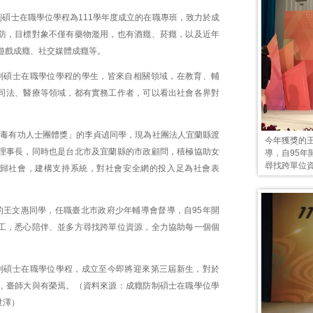
制碩士在職學位學程為111學年度成立的在職專班，致力於成
防，目標對象不僅有藥物濫用，也有酒癮、菸癮，以及近年
遊戲成癮、社交媒體成癮等。
制碩士在職學位學程的學生，皆來自相關領域，在教育、輔
司法、醫療等領域，都有實務工作者，可以看出社會各界對
「反毒有功人士團體獎」的李貞遉同學，現為社團法人宜蘭縣渡
今年獲獎的
理事長，同時也是台北市及宜蘭縣的市政顧問，積極協助女
導，自95
尋找跨單位
歸社會，建構支持系統，對社會安全網的投入足為社會表
的王文惠同學，任職臺北市政府少年輔導會督導，自95年開
工，悉心陪伴、並多方尋找跨單位資源，全力協助每一個個
制碩士在職學位學程，成立至今即將迎來第三屆新生，對於
，臺師大與有榮焉。（資料來源：成癮防制碩士在職學位學
世澤）