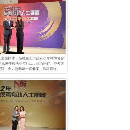
王文惠同學，任職臺北市政府少年輔導會督
年開始擔任觸法少年社工，悉心陪伴、並多方
資源，全力協助每一個個案，殊堪嘉許。