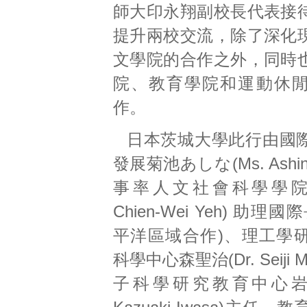
師大印永翔副校長代表接
提升兩校交流，除了深化
文學院的合作之外，同時
院、教育學院和運動休
作。
日本茨城大學此行由國
發展菊池あしな(Ms. Ashina 
事率人文社會科學學院葉
Chien-Wei Yeh) 助理
平洋區域合作)、理工學
科學中心森聖治(Dr. Seiji 
子科學研究教育中心岩佐