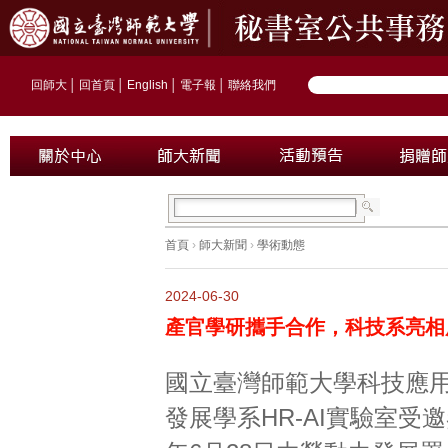
回師大
│
回首頁
│
English
│
電子報
│
聯絡我們
首頁
›
師大新聞
›
學術動態
2024-06-30
產官學研攜手合作，科技系亮相
國立臺灣師範大學科技應
發展學系HR-AI實驗室受邀