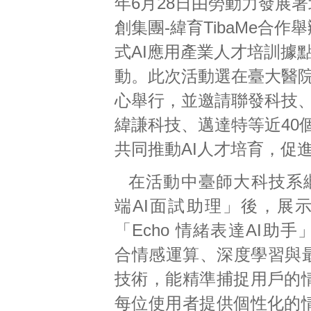
年6月28日由勞動力發展
創集團-緯育TibaMe合作
式AI應用產業人才培訓據
動。此次活動選在臺大醫
心舉行，並邀請聯發科技
緯謙科技、邁達特等近40
共同推動AI人才培育，促
在活動中臺師大科技系繼
端AI面試助理」後，展
「Echo 情緒表達AI助
合情感運算、深度學習與最
技術，能精準捕捉用戶的
每位使用者提供個性化的