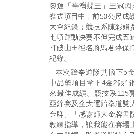
奧運「臺灣蝶王」王冠閎則
蝶式項目中，前50公尺成績
大會紀錄；競技系陳彩娟
七項運動決賽不但完成五
打破由田徑名將馬君萍保持
紀錄。
本次跆拳道隊共摘下5金
中品勢項目拿下4金2銀1
來最佳成績。競技系115
亞錦賽及全大運跆拳道雙
金牌。「感謝師大金牌書
教練指導，讓我能在賽場