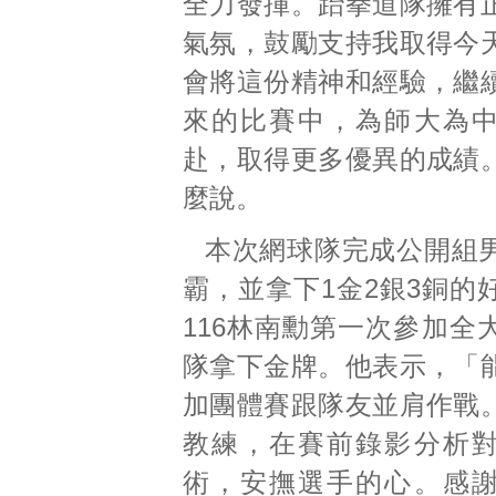
全力發揮。跆拳道隊擁有
氣氛，鼓勵支持我取得今
會將這份精神和經驗，繼
來的比賽中，為師大為
赴，取得更多優異的成績
麼說。
本次網球隊完成公開組
霸，並拿下1金2銀3銅的
116林南勳第一次參加全
隊拿下金牌。他表示，「
加團體賽跟隊友並肩作戰
教練，在賽前錄影分析
術，安撫選手的心。感