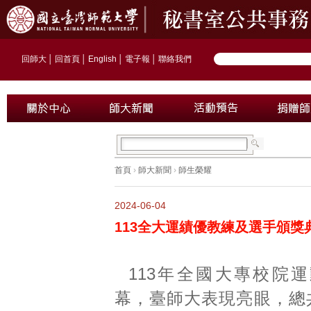
回師大
│
回首頁
│
English
│
電子報
│
聯絡我們
首頁
›
師大新聞
›
師生榮耀
2024-06-04
113全大運績優教練及選手頒獎
113年全國大專校院
幕，臺師大表現亮眼，總共