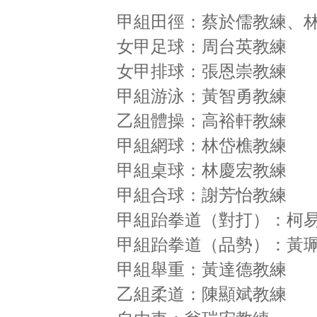
甲組田徑：蔡於儒教練、
女甲足球：周台英教練
女甲排球：張恩崇教練
甲組游泳：黃智勇教練
乙組體操：高裕軒教練
甲組網球：林岱樵教練
甲組桌球：林慶宏教練
甲組合球：謝芳怡教練
甲組跆拳道（對打）：柯
甲組跆拳道（品勢）：黃
甲組舉重：黃達德教練
乙組柔道：陳顯斌教練