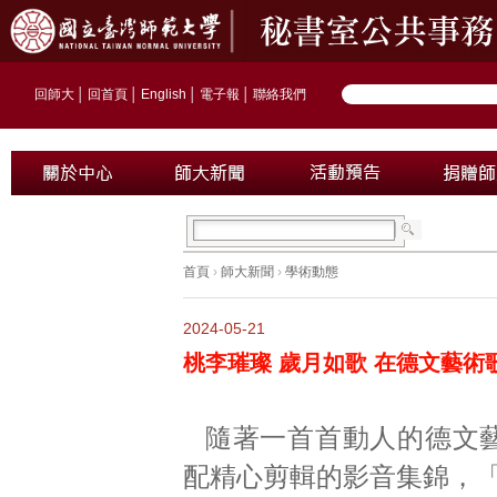
回師大
│
回首頁
│
English
│
電子報
│
聯絡我們
首頁
›
師大新聞
›
學術動態
2024-05-21
桃李璀璨 歲月如歌 在德文藝
隨著一首首動人的德文
配精心剪輯的影音集錦，「