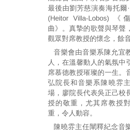
最後由劉芳慈演奏海托爾·
(Heitor Villa-Lobo
曲》。真摯的歌聲與琴聲
觀眾對席教授的懷念，餘
音樂會由音樂系陳允宜
人，在溫馨動人的氣氛中
席慕德教授璀璨的一生。
弘院長和音樂系陳曉雰
場，廖院長代表吳正己校
授的敬重，尤其席教授
重，令人動容。
陳曉雰主任闡釋紀念音