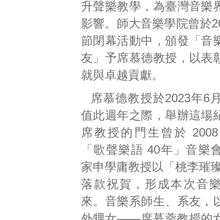
升聲樂教學，為臺灣音樂
影響。師大音樂學院曾於2
節閉幕活動中，頒發「音
友」予席慕德教授，以表
就與卓越貢獻。
席慕德教授於2023年6
值此週年之際，舉辦這場
席教授的門生曾於 200
「歌聲樂語 40年」音樂
家申學庸教授以「桃李璀璨
落款祝賀，形成本次音
來。音樂系師生、系友，
外甥女——席慕蓉教授的