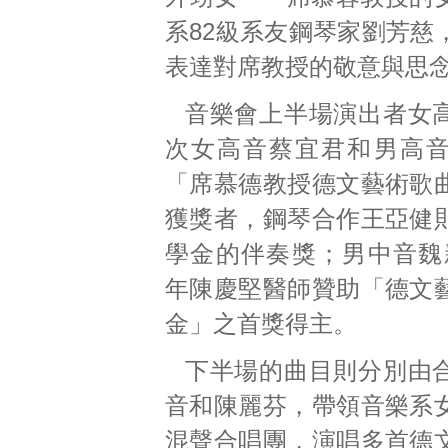
系82級系友鋼琴家劉芳慈
表達對席教授的敬意與思
音樂會上半場演出者女
次女高音蔡宜君和男高
「席慕德教授德文藝術歌
獲獎者，鋼琴合作王亞健
學金的伴奏獎；男中音魏新
年陳慶堅醫師贊助「德文
金」之首獎得主。
下半場的曲目則分別由
音和陳麗芬，帶領音樂系
混聲合唱團，演唱多首德