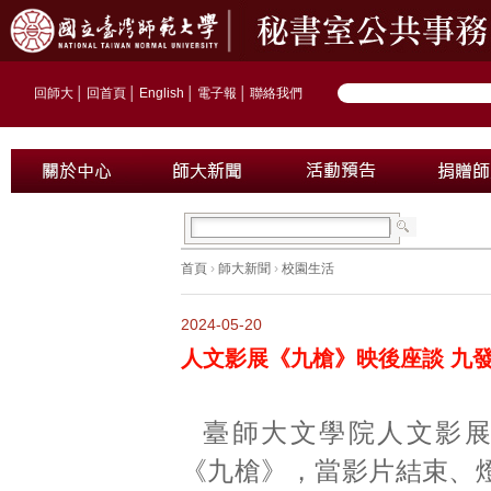
回師大
│
回首頁
│
English
│
電子報
│
聯絡我們
首頁
›
師大新聞
›
校園生活
2024-05-20
人文影展《九槍》映後座談 九
臺師大文學院人文影
《九槍》，當影片結束、