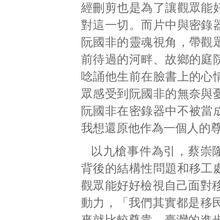
經刪剪也是為了讓觀眾能
對這一切。而片中與密錄
阮國非的靈魂視角，帶觀
前待過的河畔、故鄉的庭
唸誦他生前在臉書上的心
眾感受到阮國非的無奈與
阮國非在密錄器中不被當
我想還原他作為一個人的
以九槍事件為引，蔡崇
背後的結構性問題和移工
觀眾能好好檢視自己面對
動力，「我們其實都是移
來就比較尊貴，臺灣的進