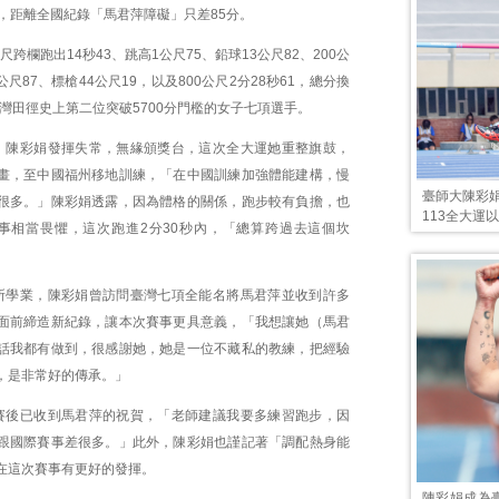
錄，距離全國紀錄「馬君萍障礙」只差85分。
尺跨欄跑出14秒43、跳高1公尺75、鉛球13公尺82、200公
公尺87、標槍44公尺19，以及800公尺2分28秒61，總分換
臺灣田徑史上第二位突破5700分門檻的女子七項選手。
，陳彩娟發揮失常，無緣頒獎台，這次全大運她重整旗鼓，
畫，至中國福州移地訓練，「在中國訓練加強體能建構，慢
臺師大陳彩
很多。」陳彩娟透露，因為體格的關係，跑步較有負擔，也
113全大運
賽事相當畏懼，這次跑進2分30秒內，「總算跨過去這個坎
所學業，陳彩娟曾訪問臺灣七項全能名將馬君萍並收到許多
面前締造新紀錄，讓本次賽事更具意義，「我想讓她（馬君
話我都有做到，很感謝她，她是一位不藏私的教練，把經驗
，是非常好的傳承。」
賽後已收到馬君萍的祝賀，「老師建議我要多練習跑步，因
跟國際賽事差很多。」此外，陳彩娟也謹記著「調配熱身能
在這次賽事有更好的發揮。
陳彩娟成為