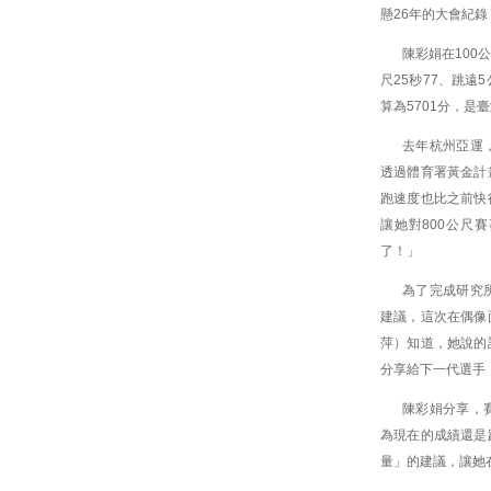
懸26年的大會紀
陳彩娟在100公
尺25秒77、跳遠5
算為5701分，是
去年杭州亞運
透過體育署黃金計
跑速度也比之前快
讓她對800公尺
了！」
為了完成研究
建議，這次在偶像
萍）知道，她說的
分享給下一代選手
陳彩娟分享，
為現在的成績還是
量」的建議，讓她