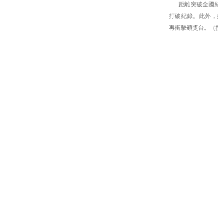
距離突破全國
打破紀錄。此外，她
再衝擊頒獎台。（撰