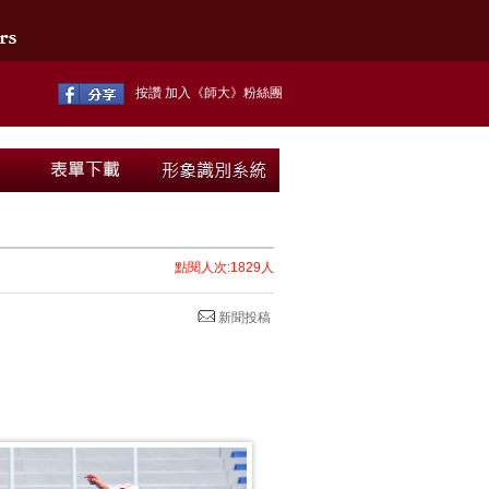
按讚 加入《師大》粉絲團
點閱人次:1829人
新聞投稿