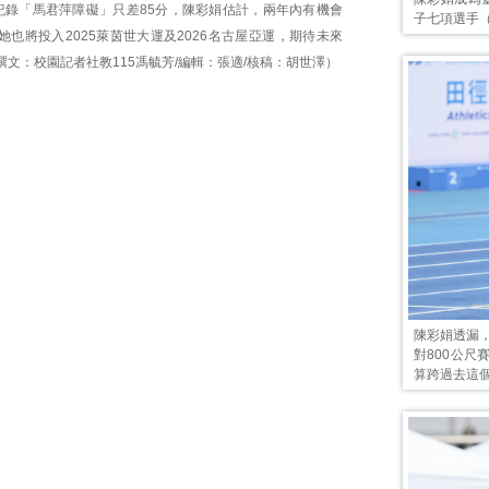
紀錄「馬君萍障礙」只差85分，陳彩娟估計，兩年內有機會
子七項選手（
也將投入2025萊茵世大運及2026名古屋亞運，期待未來
文：校園記者社教115馮毓芳/編輯：張適/核稿：胡世澤）
陳彩娟透漏
對800公尺
算跨過去這個