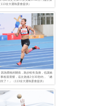
113全大運執委會提供）
，因為體格的關係，跑步較有負擔，也讓她
賽事相當畏懼，這次跑進2分30秒內，「總
坎了！」（113全大運執委會提供）