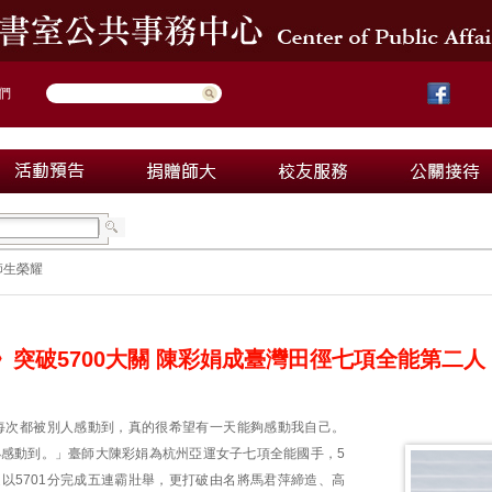
們
師生榮耀
運》突破5700大關 陳彩娟成臺灣田徑七項全能第二人
每次都被別人感動到，真的很希望有一天能夠感動我自己。
有小感動到。」臺師大陳彩娟為杭州亞運女子七項全能國手，5
運以5701分完成五連霸壯舉，更打破由名將馬君萍締造、高