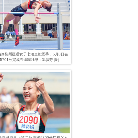
娟為杭州亞運女子七項全能國手，5月8日在
以5701分完成五連霸壯舉（馮毓芳 攝）
臺灣田徑史上第二位突破5700分門檻的女