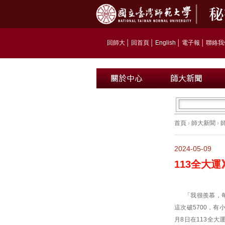
回師大
│
回首頁
│
English
│
電子報
│
聯絡我
首頁
›
師大新聞
›
2024-05-09
113全大
「我很羨慕，
這次破5700，
月8日在113全大