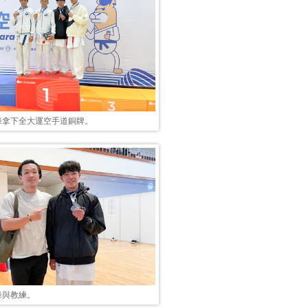
烽拿下全大運空手道銅牌。
烽與教練。