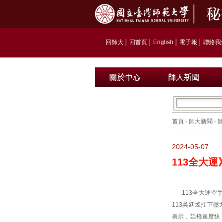
回師大
│
回首頁
│
English
│
電子報
│
聯絡我
首頁
›
師大新聞
›
2024-05-07
113全大
113全大運
113吳廷烽扛下
表示，廷烽速度快