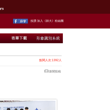
按讚 加入《師大》粉絲團
點閱人次:1392人
新聞投稿