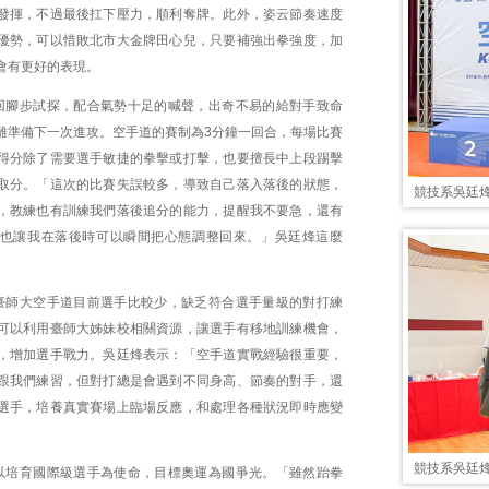
發揮，不過最後扛下壓力，順利奪牌。此外，姿云節奏速度
優勢，可以惜敗北市大金牌田心兒，只要補強出拳強度，加
會有更好的表現。
回腳步試探，配合氣勢十足的喊聲，出奇不易的給對手致命
離準備下一次進攻。空手道的賽制為3分鐘一回合，每場比賽
得分除了需要選手敏捷的拳擊或打擊，也要擅長中上段踢擊
取分。「這次的比賽失誤較多，導致自己落入落後的狀態，
競技系吳廷
，教練也有訓練我們落後追分的能力，提醒我不要急，還有
也讓我在落後時可以瞬間把心態調整回來。」吳廷烽這麼
臺師大空手道目前選手比較少，缺乏符合選手量級的對打練
可以利用臺師大姊妹校相關資源，讓選手有移地訓練機會，
，增加選手戰力。吳廷烽表示：「空手道實戰經驗很重要，
跟我們練習，但對打總是會遇到不同身高、節奏的對手，還
選手，培養真實賽場上臨場反應，和處理各種狀況即時應變
競技系吳廷
以培育國際級選手為使命，目標奧運為國爭光。「雖然跆拳