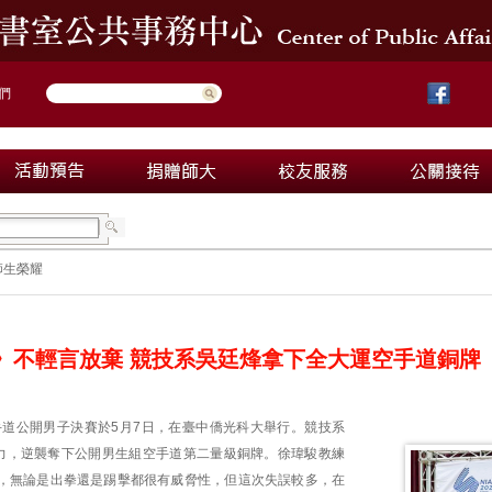
們
師生榮耀
運》不輕言放棄 競技系吳廷烽拿下全大運空手道銅牌
空手道公開男子決賽於5月7日，在臺中僑光科大舉行。競技系
壓力，逆襲奪下公開男生組空手道第二量級銅牌。徐瑋駿教練
，無論是出拳還是踢擊都很有威脅性，但這次失誤較多，在