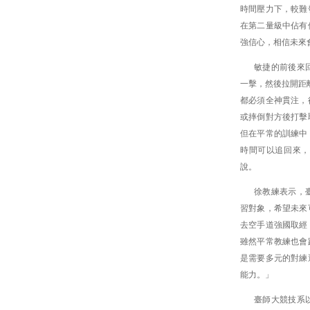
時間壓力下，較難
在第二量級中佔有
強信心，相信未來
敏捷的前後來
一擊，然後拉開距
都必須全神貫注，
或摔倒對方後打擊
但在平常的訓練中
時間可以追回來，
說。
徐教練表示，
習對象，希望未來
去空手道強國取經
雖然平常教練也會
是需要多元的對練
能力。」
臺師大競技系