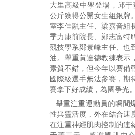
大里高級中學登場，邱于菱
公斤獲得公開女生組銀牌
室李佳融主任、梁嘉音組
季力康前院長、鄭志富特
競技學系鄭景峰主任、也
油。舉重黃達德教練表示
素質不錯，但今年以賽備
國際級選手無法參賽，期
賽拿下好成績，為國爭光
舉重注重運動員的瞬間
性與靈活度，外在結合速
在注重神經肌肉控制的連