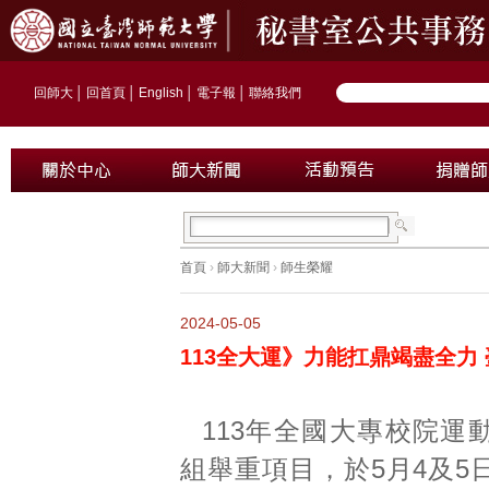
回師大
│
回首頁
│
English
│
電子報
│
聯絡我們
首頁
›
師大新聞
›
師生榮耀
2024-05-05
113全大運》力能扛鼎竭盡全力
113年全國大專校院運
組舉重項目，於5月4及5