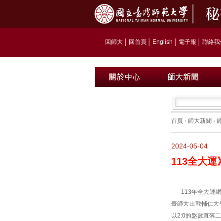
回師大
│
回首頁
│
English
│
電子報
│
聯絡我
首頁
›
師大新聞
›
2024-05-04
113全大
113年全大運
臺師大出戰輔仁大
以2:0的盤數直落