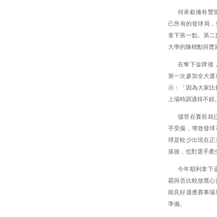
何承叡擁有豐
己所有的發球局，更
拿下第一點。第二
大學的陳楷勳與曹家
在奪下金牌後
第一次參加全大運
示：「因為大家比
上場時調適得不錯
儘管在賽前就
手受傷，導致發球
球是較少出現在正
落後，也對選手產
今年順利拿下
霸與否比較放寬心
能良好適應賽事場
準備。