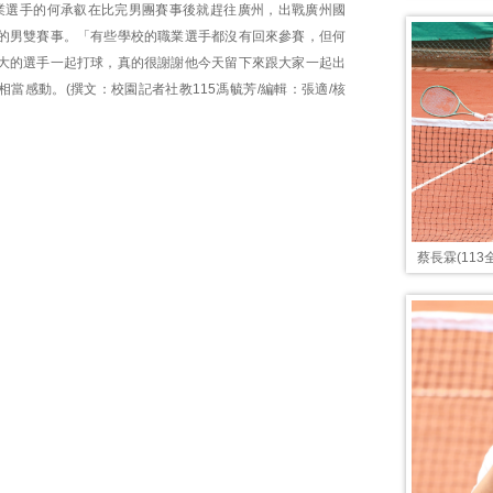
業選手的何承叡在比完男團賽事後就趕往廣州，出戰廣州國
的男雙賽事。「有些學校的職業選手都沒有回來參賽，但何
大的選手一起打球，真的很謝謝他今天留下來跟大家一起出
當感動。(撰文：校園記者社教115馮毓芳/編輯：張適/核
蔡長霖(11