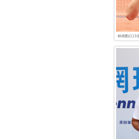
林南勳(11