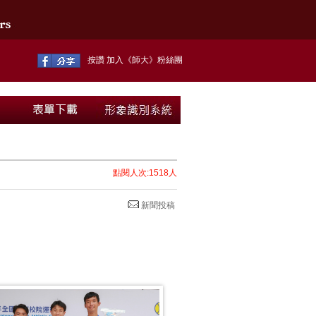
按讚 加入《師大》粉絲團
點閱人次:1518人
新聞投稿