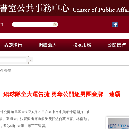
們
師生榮耀
運》網球隊全大運告捷 勇奪公開組男團金牌三連霸
網球公開組男團金牌戰4月29日在臺中市中興網球場開打，由
學。臺師大在決賽派出何承叡及雙打組合蔡長霖、林南勳，
二，擊敗輔仁大學，奪下三連霸。