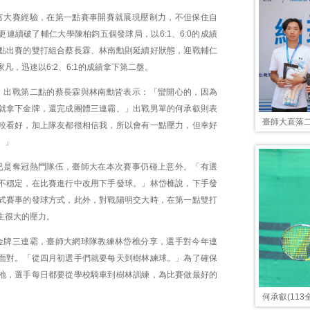
富大賽經驗，在第一點賽事開賽就展現壓制力，不但保住自
連續破了輔仁大學陳柏鈞五個發球局，以6:1、6:0的成績
點出賽的雙打組合蔡長霖、林南勳則延續好狀態，迎戰輔仁
凡，迅速以6:2、6:1的成績拿下第二盤。
，出戰第二點的蔡長霖與林南勳皆表示：「蠻開心的，因為
就拿下金牌，還完成團體三連霸。」出戰男單的何承叡則表
臺師大直落二
較看好，加上隊友都很相信我，所以會有一點壓力，但幸好
。」
已是奪冠熱門隊伍，臺師大在本次賽事仍碰上意外。「有選
不穩定，在比賽進行中改用下手發球。」林岱樵說，下手發
式賽事的發球方式，此外，對戰陽明交大時，在第一點雙打
生很大的壓力。
金牌三連霸，臺師大網球隊教練林岱樵分享，選手對今年連
面對。「從四月初選手們就要每天到樹林練球。」為了確保
地，選手每日都要從學校騎車到樹林訓練，為比賽做最好的
何承叡(11