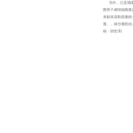
另外，已是職
際男子網球挑戰賽
承叡很喜歡跟臺師
賽。」林岱樵對此相
稿：胡世澤)