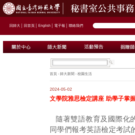
回師大
│
回首頁
│
English
│
電子報
│
聯絡我們
首頁
›
師大新聞
›
校園生活
2024-05-02
文學院雅思檢定講座 助學子掌
隨著雙語教育及國際化
同學們報考英語檢定考試