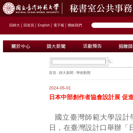
回師大
│
回首頁
│
English
│
電子報
│
聯絡我們
首頁
›
師大新聞
›
學術動態
2024-05-01
日本中部創作者協會設計展 促
國立臺灣師範大學設計學
日，在臺灣設計口舉辦「