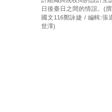
日後臺日之間的情誼。(撰
國文116鄭詠婕 / 編輯:張
世澤)