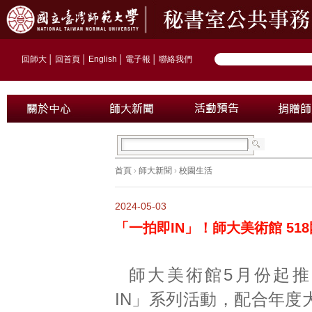
回師大
│
回首頁
│
English
│
電子報
│
聯絡我們
首頁
›
師大新聞
›
校園生活
2024-05-03
「一拍即IN」！師大美術館 5
師大美術館5月份起
IN」系列活動，配合年度