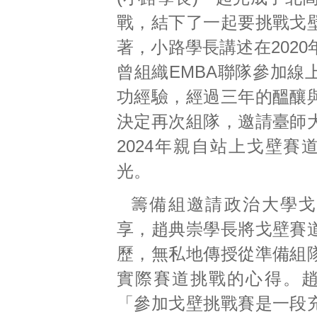
戰，結下了一起要挑戰戈
著，小路學長講述在202
曾組織EMBA聯隊參加線
功經驗，經過三年的醞釀
決定再次組隊，邀請臺師
2024年親自站上戈壁賽
光。
籌備組邀請政治大學戈
享，趙典崇學長將戈壁賽
歷，無私地傳授從準備組
實際賽道挑戰的心得。
「參加戈壁挑戰賽是一段