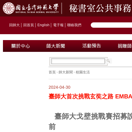
回師大
│
回首頁
│
English
│
電子報
│
聯絡我們
首頁
›
師大新聞
›
校園生活
2024-04-30
臺師大首次挑戰玄奘之路 EMB
臺師大戈壁挑戰賽招募
前