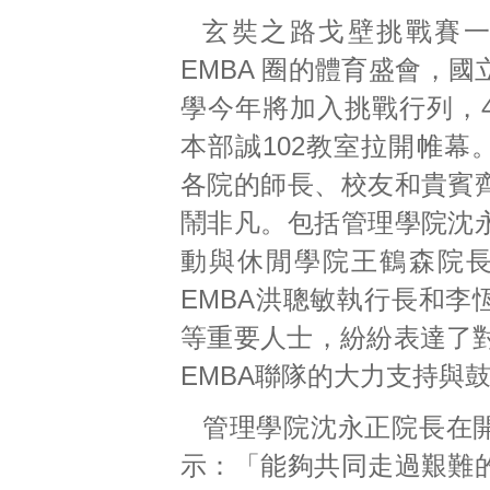
玄奘之路戈壁挑戰賽
EMBA 圈的體育盛會，
學今年將加入挑戰行列，4
本部誠102教室拉開帷幕
各院的師長、校友和貴賓
鬧非凡。包括管理學院沈
動與休閒學院王鶴森院
EMBA洪聰敏執行長和李
等重要人士，紛紛表達了對
EMBA聯隊的大力支持與
管理學院沈永正院長在
示：「能夠共同走過艱難