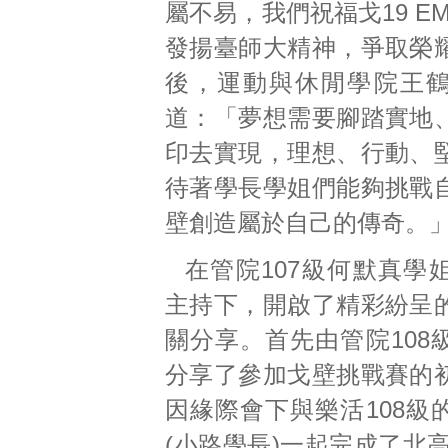
屬不易，我們祝福戈19 E
發揚臺師大精神，爭取榮
後，運動與休閒學院王
道：「夢想需要腳踏實地
印去實現，理想、行動、
待著學長學姐們能夠挑戰
壁創造屬於自己的傳奇。
在管院107級何默真學
主持下，開啟了精彩紛呈
關分享。首先由管院108
分享了參加戈壁挑戰賽的
因緣際會下與樂活108級
(小路學長)一起完成了北高