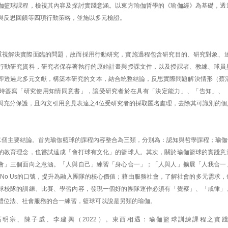
伽籃球課程，檢視其內容及探討實踐意涵。以東方瑜伽哲學的《瑜伽經》為基礎，透
與反思回饋等四項行動策略，並施以多元檢證。
重視解決實際面臨的問題，故而採用行動研究，實施過程包含研究目的、研究對象、達
行動研究資料，研究者保存著執行的原始計畫與授課文件，以及授課者、教練、球員
即透過此多元文獻，構築本研究的文本，結合統整結論，反思實際問題解決情形（蔡清
時簽寫「研究使用知情同意書」，讓受研究者於在具有「決定能力」、「告知」、
與充分保護，且內文引用意見表達之4位受研究者的採取匿名處理，去除其可識別的個
二個主要結論。首先瑜伽籃球的課程內容整合為三類，分別為：認知與哲學課程；瑜伽
的教育理念，也嘗試達成「會打球有文化」的籃球人。其次，關於瑜伽籃球的實踐意
會」三個面向之意涵。「人與自己」練習「身心合一」；「人與人」擴展「人我合一
am No Us的口號，提升為融入團隊的核心價值；藉由服務社會，了解社會的多元需
球校隊的訓練、比賽、學習內容，發現一個好的團隊運作必須有「覺察」、「戒律」
體位法、社會服務的合一練習，籃球可以說是另類的瑜伽。
明宗、陳子威、李建興（2022）。東西相遇：瑜伽籃球訓練課程之實踐研究。