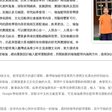
容及實踐意涵。以東方瑜伽哲學的《瑜伽經》為理論基礎，
元資料蒐集，採取研閱經典、規劃課程、實踐行動與反思回
，並施以多元檢證。研究結果發現：一、瑜伽籃球因哲學課
靜坐課程、文化活動與社會服務等內容，而顯得豐富可行。
同的課程學習內容若能相互搭配連結，效果更佳。二、瑜伽
的實踐意涵，可以體現於身心合一、人我合一、人境合一等
的多元結合，豐富參與者的運動經驗與視野。至於喚醒自我
力，仍是與普羅大眾相關而有待開發的研究與實踐領域。本
西方籃球傳入臺灣成為青少年主流身體文化時，東方講求身
老瑜伽，經由重新設計融入籃球運動課程，所開創新的瑜珈籃球內涵與方向，值得加
傳統文化、籃球是西方的盛行運動，臺灣瑜伽籃球是東西方身體文化遇合的特別組合。
統瑜伽，試圖激盪多元文化交融的火花。查閱中文瑜伽和運動的相關文獻，會發現大
的內容，數量頗為可觀。如果把瑜伽聚焦於一個專項身體活動主題，輸入「瑜伽、籃
、Google學術搜尋等，皆顯示中文的文獻是零篇。可見瑜伽應用在籃球專項運動
問題是：訴求內在身心與外在環境合一的瑜伽，遇到快狠準的籃球運動，其中可能的交