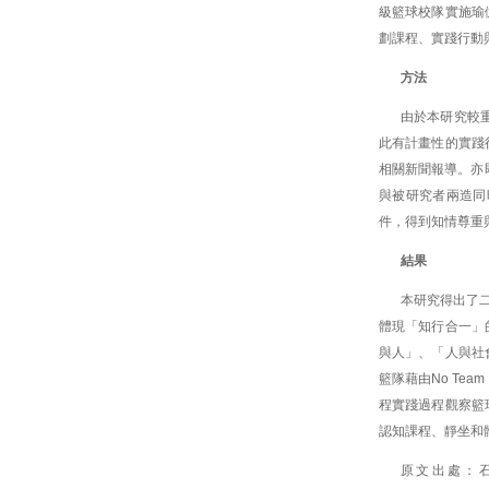
級籃球校隊實施瑜
劃課程、實踐行動
方法
由於本研究較
此有計畫性的實踐
相關新聞報導。亦
與被研究者兩造同
件，得到知情尊重
結果
本研究得出了
體現「知行合一」
與人」、「人與社
籃隊藉由No Te
程實踐過程觀察籃
認知課程、靜坐和
原文出處：石