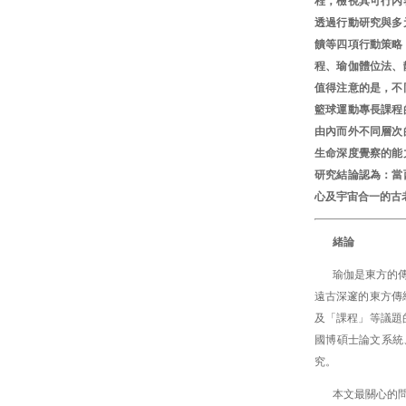
程，檢視其可行內
透過行動研究與多
饋等四項行動策略
程、瑜伽體位法、
值得注意的是，不
籃球運動專長課程
由內而外不同層次
生命深度覺察的能
研究結論認為：當
心及宇宙合一的古
緒論
瑜伽是東方的
遠古深邃的東方傳
及「課程」等議題
國博碩士論文系統
究。
本文最關心的