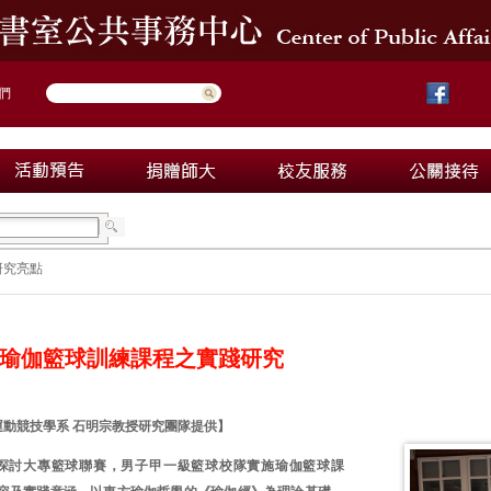
們
研究亮點
瑜伽籃球訓練課程之實踐研究
運動競技學系 石明宗教授研究團隊提供】
探討大專籃球聯賽，男子甲一級籃球校隊實施瑜伽籃球課