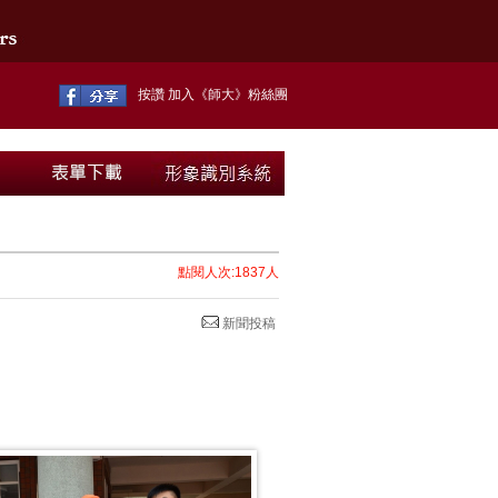
按讚 加入《師大》粉絲團
點閱人次:1837人
新聞投稿