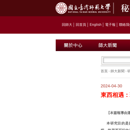
回師大
│
回首頁
│
English
│
電子報
│
聯絡我
首頁
›
師大新聞
›
2024-04-30
東西相遇：
【本篇報導由
本研究目的是