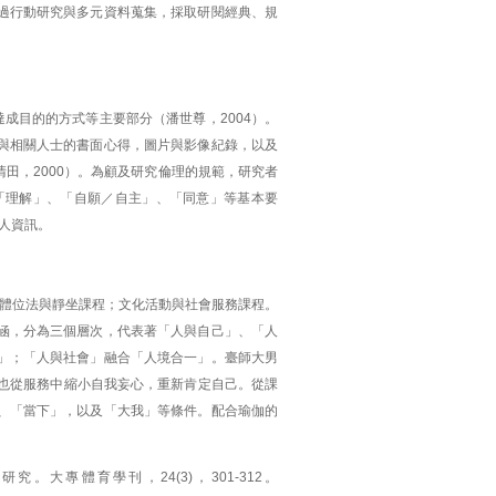
過行動研究與多元資料蒐集，採取研閱經典、規
成目的的方式等主要部分（潘世尊，2004）。
與相關人士的書面心得，圖片與影像紀錄，以及
田，2000）。為顧及研究倫理的規範，研究者
「理解」、「自願／自主」、「同意」等基本要
人資訊。
體位法與靜坐課程；文化活動與社會服務課程。
涵，分為三個層次，代表著「人與自己」、「人
」；「人與社會」融合「人境合一」。臺師大男
求，也從服務中縮小自我妄心，重新肯定自己。從課
、「當下」，以及「大我」等條件。配合瑜伽的
大專體育學刊，24(3)，301-312。