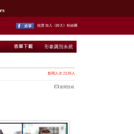
按讚 加入《師大》粉絲團
點閱人次:2136人
新聞投稿