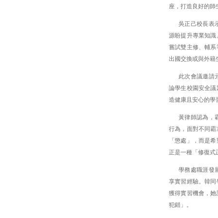
座，打造良好的師
吳正己校長表
源盼提升專業知識
嘗試雙主修、輔系
出國交換或與外籍
此次會議邀請
論學生校園安全議
造健康且安心的學
黃律師認為，
行為，面對不同霸
「懲處」，而是希
正是一種「修復式
學務處職涯發
享實習經驗。韓同
獲得實習機會，她
犯錯」。