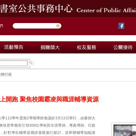
們
校務行政
上開跑 聚焦校園霸凌與職涯輔導資源
學112學年度第2學期導師會議於3月13日舉行，由臺師大
林玫君學務長引領308位學術與生涯導師、專責導師、行政
，針對學生輔導及職涯發展進行探討，並舉辦輔導知能講