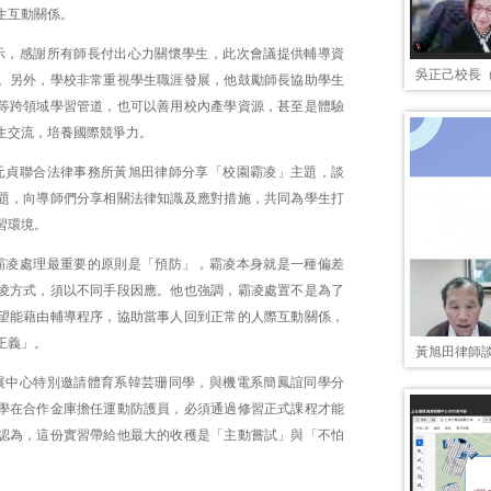
生互動關係。
示，感謝所有師長付出心力關懷學生，此次會議提供輔導資
吳正己校長
。另外，學校非常重視學生職涯發展，他鼓勵師長協助學生
等跨領域學習管道，也可以善用校內產學資源，甚至是體驗
生交流，培養國際競爭力。
元貞聯合法律事務所黃旭田律師分享「校園霸凌」主題，談
題，向導師們分享相關法律知識及應對措施，共同為學生打
習環境。
霸凌處理最重要的原則是「預防」，霸凌本身就是一種偏差
凌方式，須以不同手段因應。他也強調，霸凌處置不是為了
望能藉由輔導程序，協助當事人回到正常的人際互動關係，
正義」。
黃旭田律師
展中心特別邀請體育系韓芸珊同學，與機電系簡鳳誼同學分
學在合作金庫擔任運動防護員，必須通過修習正式課程才能
認為，這份實習帶給他最大的收穫是「主動嘗試」與「不怕