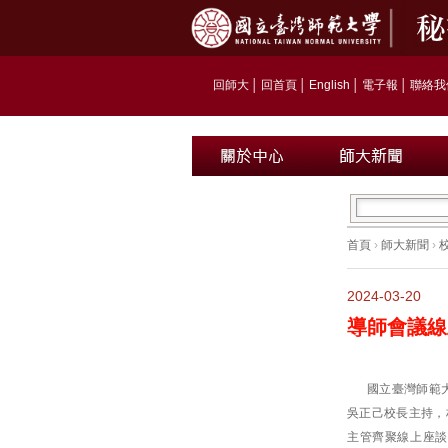
回師大
│
回首頁
│
English
│
電子報
│
聯絡我
首頁
›
師大新聞
›
2024-03-20
導師會議線
國立臺灣師範大
吳正己校長主持，
主管齊聚線上座談