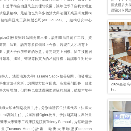
國波爾多大學副
，打造學術自由且民主的理想校園，讓每位學子自我實現並
經驗分享與
續發展精神。最後他也列舉多個清大與法國工業及研究機構
括與亞東工業氣體公司(Air Liquide)、、結構研究中心
agèze副校長則以法國角度出發，說明臺法目前在工程、資
商管、法政、語言等多個領域上合作，若能在人才培育上，
助，擴大合作所帶來的效益，肯定能更上層樓。除了技術層
練領導、溝通、管理等軟實力的相關課程，能讓學生對於未
持人、法國濱海大學Hassane Sadok校長發問，他發現近
學生攻讀研究所，詢問雙方如何因應。高校長則回答，雖然
2024臺法
行。
將大幅增加，但同時也應透過國際經驗的刺激，鼓勵本地學
臺師大印永翔副校長主持，分別邀請四位法國代表：法國大
s-Murat高階主任、拉羅謝爾Ogier校長、伊拉斯莫斯世界計畫
北醫學大學醫學工程學院副院長Thierry Burnouf，介紹歐盟伊
Erasmus Mudus)計畫、歐洲大學聯盟(European