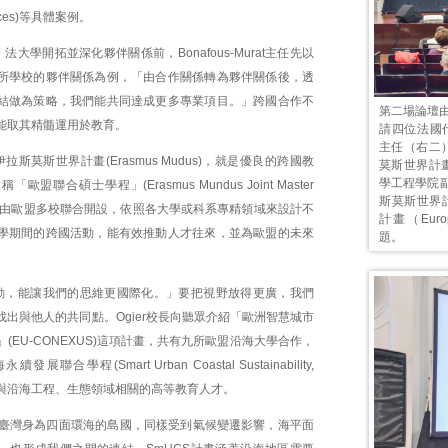
liances)等具體案例。
法大學開拓並深化夥伴關係前，Bonafous-Murat主任先以
所學校的夥伴關係為例，「由合作關係轉為夥伴關係後，透
結做為策略，我們能共同達成更多專業項目。」跨國合作不
第二場論壇
能取其精髓運用於教育。
請四位法國代表
主任（右二）
拉斯莫斯世界計畫(Erasmus Mudus)，就是優良的跨國教
莫斯世界計畫
學工程學院副院
盟聯合碩士學程」(Erasmus Mundus Joint Master
斯莫斯世界計
JMD)由歐盟多校聯合開設，依照各大學或科系專精領域來設計不
計畫（Europe
學期間的跨國活動，能有效推動人才往來，並為歐盟的未來
題。
動，能讓我們的思維更國際化。」要把視野放得更廣，我們
出與他人的共同點。Ogier校長向聽眾介紹「歐洲智慧城市
(EU-CONEXUS)這項計畫，共有九所歐盟沿海大學合作，
聯合學程(Smart Urban Coastal Sustainability,
育與沿海工程、生態領域相關的高等教育人才。
說，臺灣身為四面環海的島國，同樣受到氣候變遷影響，海平面