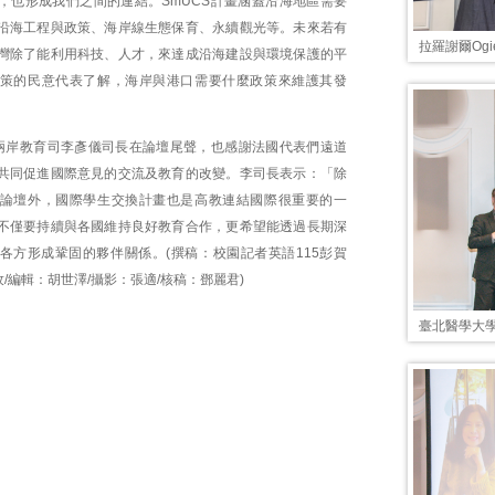
，也形成我們之間的連結。SmUCS計畫涵蓋沿海地區需要
沿海工程與政策、海岸線生態保育、永續觀光等。未來若有
拉羅謝爾Ogi
灣除了能利用科技、人才，來達成沿海建設與環境保護的平
策的民意代表了解，海岸與港口需要什麼政策來維護其發
兩岸教育司李彥儀司長在論壇尾聲，也感謝法國代表們遠道
共同促進國際意見的交流及教育的改變。李司長表示：「除
論壇外，國際學生交換計畫也是高教連結國際很重要的一
不僅要持續與各國維持良好教育合作，更希望能透過長期深
各方形成鞏固的夥伴關係。(撰稿：校園記者英語115彭賀
孜/編輯：胡世澤/攝影：張適/核稿：鄧麗君)
臺北醫學大學醫