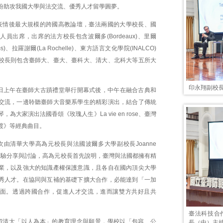
盼助攻我國大學與法交流、優秀人才留學圓夢。
疫情後最大規模的跨國高教論壇，臺法兩國的大學校長、國
員出席，出席的法方校長包含波爾多(Bordeaux)、里爾
eims)、拉羅謝爾(La Rochelle)、東方語言文化學院(INALCO)
校長則包含臺師大、臺大、臺科大、清大、北科大等五所大
印永翔副校
1日上午在臺師大古蹟禮堂舉行開幕式後，中午在融合古典和
交流，一邊聆聽臺師大音樂系學生的精彩演出，結合了傳統
為大家演出法國香頌《玫瑰人生》La vie en rose、臺灣
渡》等經典曲目。
次由清華大學高為元校長與法國波爾多大學副校長Joanne
作經驗分享與討論，高為元校長首先說明，臺灣與法國都擁有精
業，以及強大的知識產權保護意識，且各自在國內頂尖大學
秀人才。在協同與互補的基礎下擴大合作，必能達到「一加
面。透過跨國合作，促進人才交流，進而讓雙方共好且共
臺法科技合作
紹清大「以人為本」的教育理念與願景，學校以「包容、公
長（中）主