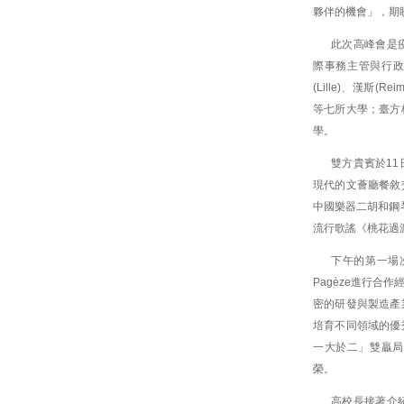
夥伴的機會」，期
此次高峰會是
際事務主管與行政人
(Lille)、漢斯(R
等七所大學；臺方
學。
雙方貴賓於1
現代的文薈廳餐敘
中國樂器二胡和鋼琴，
流行歌謠《桃花過
下午的第一場
Pagèze進行合
密的研發與製造產
培育不同領域的優
一大於二」雙贏局
榮。
高校長接著介