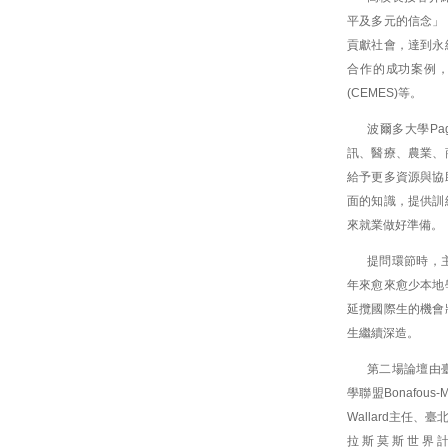
平及多元的信念」
貢獻社會，達到永
合作的成功案例，包
(CEMES)等。
波爾多大學P
訊、醫療、農業、
給予更多資源與協
面的知識，提供訓
來就業做好準備。
提問環節時，主
年來愈來愈少本地
延攬國際生的機會
生繼續深造。
第二場論壇由
學聯盟Bonafou
Wallard主任、臺
拉斯莫斯世界計畫(