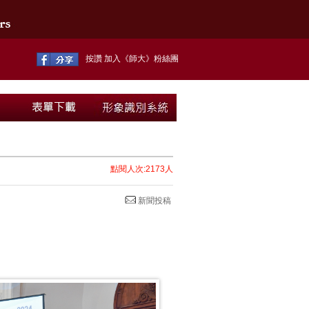
按讚 加入《師大》粉絲團
點閱人次:2173人
新聞投稿