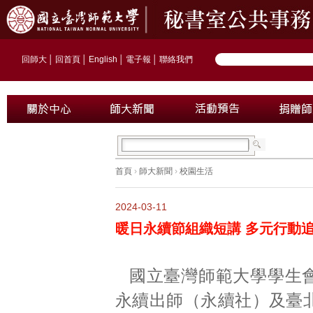
回師大
│
回首頁
│
English
│
電子報
│
聯絡我們
首頁
›
師大新聞
›
校園生活
2024-03-11
暖日永續節組織短講 多元行動
國立臺灣師範大學學生
永續出師（永續社）及臺