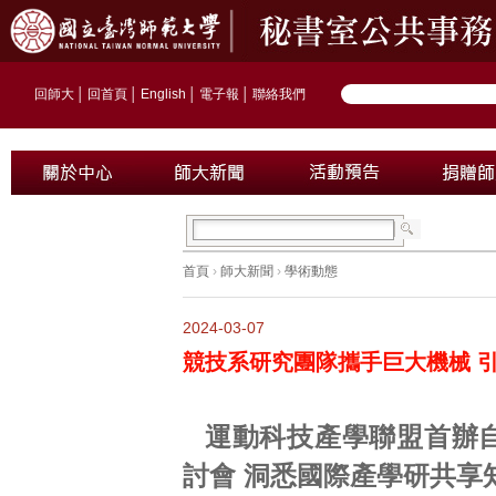
回師大
│
回首頁
│
English
│
電子報
│
聯絡我們
首頁
›
師大新聞
›
學術動態
2024-03-07
競技系研究團隊攜手巨大機械 
運動科技產學聯盟首辦
討會 洞悉國際產學研共享