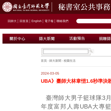
回師大
│
回首頁
│
English
│
電子報
│
聯絡我們
首頁
›
師大新聞
›
校園生活
2024-03-05
UBA》臺師大林韋愷1.6秒準
臺灣師大男子籃球隊3月
年度富邦人壽UBA大專