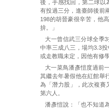
後，手感找回，第二球以
有投過三分，進臺師後前
198的胡晉豪很辛苦，他
拚。」
大一曾信武三分球全季3
中率三成八三，場均3.3
或走教職未定，因他有修
大一菜鳥潘彥愷度過前一
其繼去年暑假他在紅館舉
為「潛力股」，此次複賽
第六人。
潘彥愷說：「也不知道為