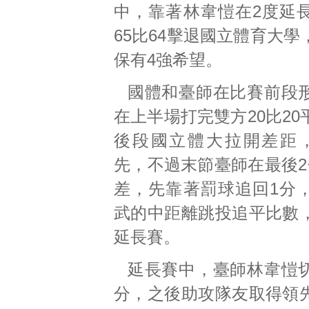
中，靠著林韋愷在2度延
65比64擊退國立體育大
保有4強希望。
國體和臺師在比賽前段
在上半場打完雙方20比2
後段國立體大拉開差距
先，不過末節臺師在最後2
差，先靠著罰球追回1分
武的中距離跳投追平比數
延長賽。
延長賽中，臺師林韋愷
分，之後助攻隊友取得領