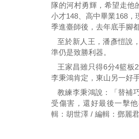
隊的河村勇輝，希望走他的
小才148、高中畢業16
季進臺師後，去年底手腳
至於新人王，潘彥愷說
準仍是致勝利器。
王家昌雖只得6分4籃板
李秉鴻肯定，東山另一好
教練李秉鴻說：「替補
受傷害，還好最後一擊他有
輯：胡世澤 / 編輯：鄧麗