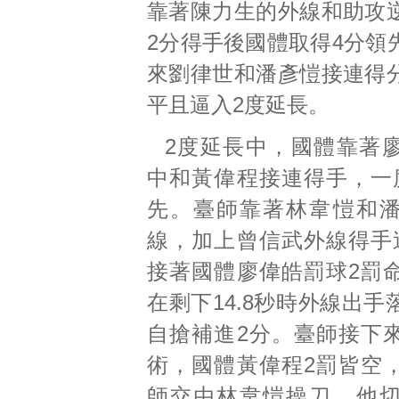
靠著陳力生的外線和助攻
2分得手後國體取得4分領
來劉律世和潘彥愷接連得
平且逼入2度延長。
2度延長中，國體靠著
中和黃偉程接連得手，一
先。臺師靠著林韋愷和
線，加上曾信武外線得手
接著國體廖偉皓罰球2罰
在剩下14.8秒時外線出
自搶補進2分。臺師接下
術，國體黃偉程2罰皆空
師交由林韋愷操刀，他