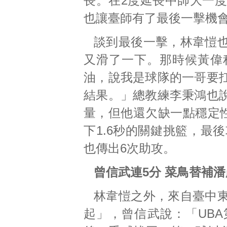
長。在2度延長中師大一度
也讓臺師有了最後一擊機
談到最後一擊，林韋愷
又滑了一下。那時候黃偉
油，說我是球隊的一哥要
結果。」總教練李秉鴻也
量，但他還欠缺一點穩定性
下1.6秒的關鍵挑籃，最
也傳出6次助攻。
曾信武連5分 菜鳥替補
林韋愷之外，來自臺中
起」，曾信武說：「UBA