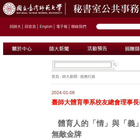
回師大
│
回首頁
│
English
│
電子報
│
聯絡我們
首頁
›
師大新聞
›
校務行政
2024-01-08
臺師大體育學系校友總會理事長
體育人的「情」與「義
無敵金牌