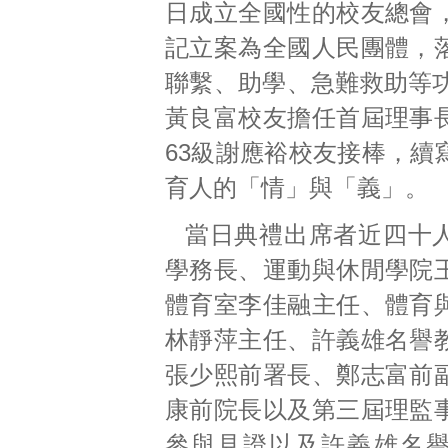
日成立全國性的校友總會
記立案為全國人民團體，
聯繫、助學、急難救助等功
黃良富校友擔任首屆理事
63級謝應裕校友接棒，續
育人的「情」與「義」。
當日典禮出席者近四十
學務長、運動與休閒學院
體育室李佳融主任、體育
林靜萍主任、許義雄名譽
張少熙前署長、鄭志富前
康前院長以及第三屆理監
參與見證以及許義雄名