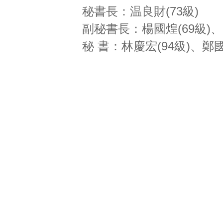
秘書長：温良財(73級)
副秘書長：楊國煌(69級)、陳
秘 書：林慶宏(94級)、鄭國