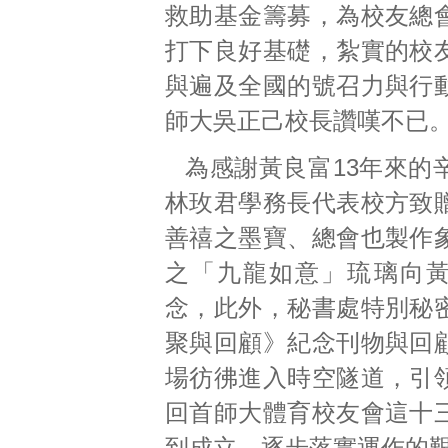
救助基金籌募，為校友總
打下良好基礎，紮實的校
與遍及全國的號召力與行
師大吳正己校長讚嘆不已
為感謝黃良富13年來的
林玫君學務長代表校方致
善禧之墨寶、總會也製作
之「九龍如意」琉璃向
念，此外，秘書處特別秘
聚與回顧》紀念刊物與回
場彷彿進入時空隧道，引
回首師大體育校友會這十
到成立，逐步落實運作的