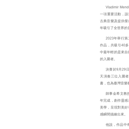
Vladimir Me
一項重要活動，該
古典音樂及提供傑
年吸引了全世界的
2023年舉行第二
作品，共吸引40多
中最年輕的是來自
的入圍者。
決賽於9月29日
天演奏三位入圍者
書，也為臺灣音樂
師事金希文教授的張
年完成，創作靈感
美學，呈現對美好
感瞬間描繪出來。
他說，作品中