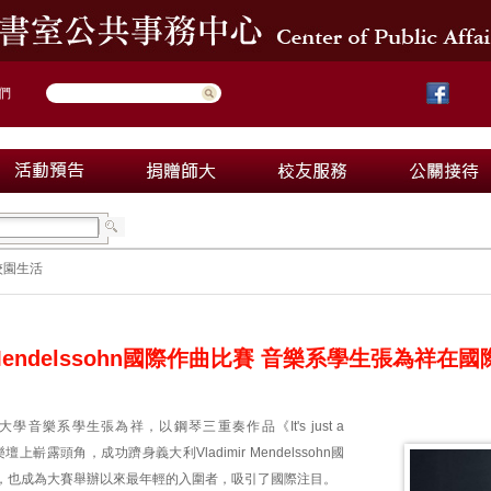
們
校園生活
ir Mendelssohn國際作曲比賽 音樂系學生張為祥
學音樂系學生張為祥，以鋼琴三重奏作品《It's just a
際樂壇上嶄露頭角，成功躋身義大利Vladimir Mendelssohn國
，也成為大賽舉辦以來最年輕的入圍者，吸引了國際注目。