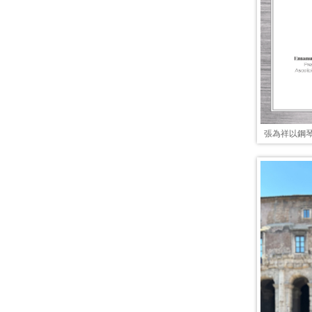
張為祥以鋼