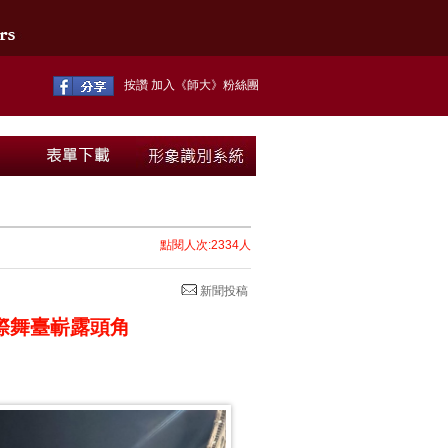
按讚 加入《師大》粉絲團
點閱人次:2334人
新聞投稿
在國際舞臺嶄露頭角