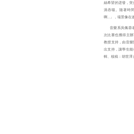
絲希望的迸發，突
渦吞噬。隨著時
啊...」，場景像
音樂系吳佩蓉
次比賽也獲得主辦單位之一
教授支持，由音樂院教
出支持，讓學生能
輯、核稿：胡世澤