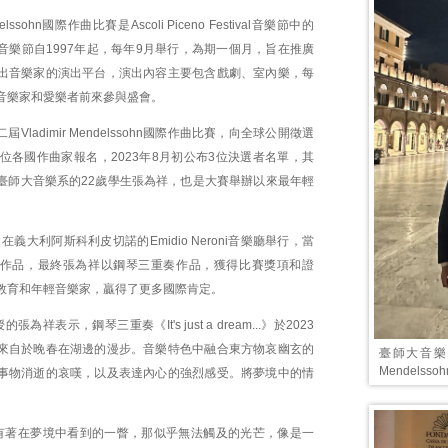
ndelssohn國際作曲比賽是Ascoli Piceno Festival音樂節中的
音樂節自1997年起，每年9月舉行，為期一個月，旨在推廣
出音樂家的演出平台，演出內容主要包含戲劇、室內樂，每
音樂家和愛樂者前來參與盛會。
屆Vladimir Mendelssohn國際作曲比賽，向全球公開徵選
位各國作曲家報名，2023年8月初公布3位決選者名單，其
臺師大音樂系的22歲學生張為祥，也是大賽舉辦以來最年輕
在義大利阿斯科利皮切諾的Emidio Neroni音樂廳舉行，當
作品，最終張為祥以鋼琴三重奏作品，獲得比賽獎項和證
教育和年輕音樂家，贏得了更多國際肯定。
為祥表示，鋼琴三重奏《It's just a dream...》於2023
來自於晚春在湖邊的漫步。音樂特色中融合東方物哀幽玄的
臺師大音樂系
Mendels
事物消逝的哀嘆，以及表達內心的強烈感受。將夢境中的情
有著在夢境中看到的一瞥，那似乎無法觸及的光芒，像是一