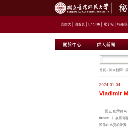
回師大
│
回首頁
│
English
│
電子報
│
聯絡我
首頁
›
師大新聞
›
2024-01-04
Vladim
國立臺灣師範大
dream...》在國
際作曲比賽的決賽