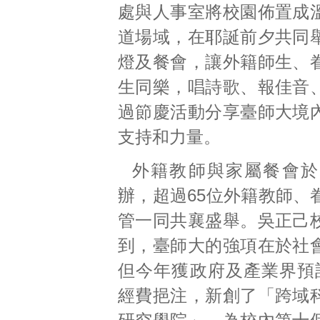
處與人事室將校園佈置成
道場域，在耶誕前夕共同
燈及餐會，讓外籍師生、
生同樂，唱詩歌、報佳音
過節慶活動分享臺師大境
支持和力量。
外籍教師與家屬餐會於1
辦，超過65位外籍教師、
管一同共襄盛舉。吳正己
到，臺師大的強項在於社
但今年獲政府及產業界預
經費挹注，新創了「跨域