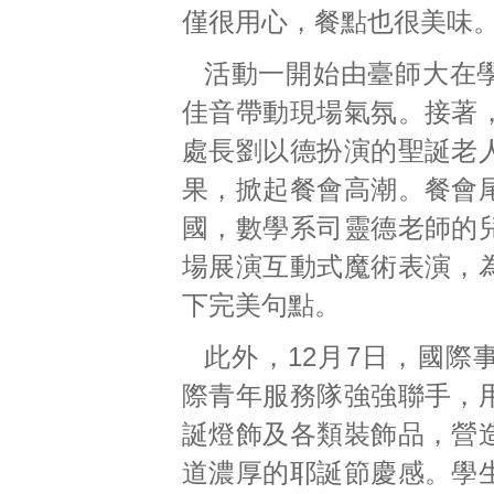
僅很用心，餐點也很美味
活動一開始由臺師大在
佳音帶動現場氣氛。接著
處長劉以德扮演的聖誕老
果，掀起餐會高潮。餐會
國，數學系司靈德老師的
場展演互動式魔術表演，
下完美句點。
此外，12月7日，國際
際青年服務隊強強聯手，
誕燈飾及各類裝飾品，營
道濃厚的耶誕節慶感。學