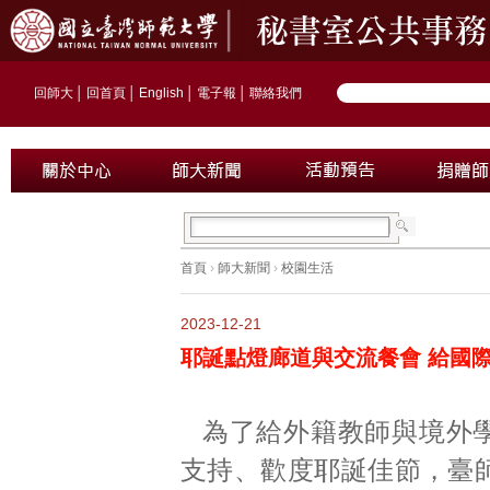
回師大
│
回首頁
│
English
│
電子報
│
聯絡我們
首頁
›
師大新聞
›
校園生活
2023-12-21
耶誕點燈廊道與交流餐會 給國
為了給外籍教師與境外
支持、歡度耶誕佳節，臺