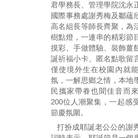
君學務長、管理學院沈永
國際事務處謝秀梅及鄒蘊
高名組長等師長齊聚，為
樹點燈，一連串的精彩節
摸彩、手做體驗、裝飾薑
誕祈福小卡、匿名點歌留
僅使境外生在校園內就
氛，一解思鄉之情，本地
民攜家帶眷也聞佳音而
200位人潮聚集，一起感
節慶氛圍。
打扮成耶誕老公公的謝
詞時表示，耶誕節是一個