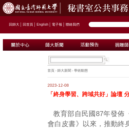
回師大
│
回首頁
│
English
│
電子報
│
聯絡我們
首頁
›
師大新聞
›
學術動態
2023-12-08
「終身學習、跨域共好」論壇 分
教育部自民國87年發佈
會白皮書》以來，推動終