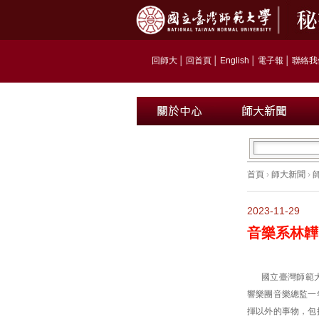
回師大
│
回首頁
│
English
│
電子報
│
聯絡我
首頁
›
師大新聞
›
2023-11-29
音樂系林韡
國立臺灣師範
響樂團音樂總監一
揮以外的事物，包