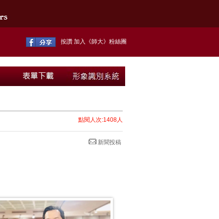
按讚 加入《師大》粉絲團
點閱人次:1408人
新聞投稿