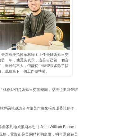
、臺灣旅美指揮家林韡函上任美國密蘇里交
總監一年，他受訪表示，這是自己第一個音
置，團雖然不大，但能從中學習很多除了指
物，繼續為下一個工作做準備。
傲，「既然我們是密蘇里交響樂團，樂團也要能榮耀
林韡函就邀請台灣旅美作曲家張菁珊委託創作，
翰威廉斯布恩（ John William Boone）
風格，電影正是美國精神的象徵，明年還會在美