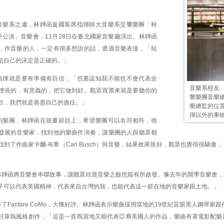
音樂系之邀，林韡函返國客席指揮師大音樂系交響樂團「秋
秋季公演」音樂會，11月28日在臺北國家音樂廳演出。林韡函
，作音樂的人，一定有很多想說的話，透過音樂表達，「站
信自己的決定是正確的。」
指揮就是要有準備有自信，「也要認知我不能也不會代表全
音樂系校友
擅長的，有意義的，把它做到好。觀眾買票來就是要聽你的
響樂團音樂
歡，我們就是善盡自己的責任。」
樂總監的位
揮以外的事
的樂團，林韡函在規畫節目上，希望樂團可以名符相符，他
發展的音樂家，找到他的樂曲作演奏，讓樂團的人與聽眾都
到了作曲家卡爾‧布希（Carl Busch）與音樂，結果效果很好，觀眾也覺得很驕
林韡函將音樂會串聯故事，讓聽眾欣賞音樂之餘也能有所啟發。像去年的開季音樂會，
子可以代表美國精神，代表來自台灣的我，也能代表這一群在地的音樂家跟土地。」
Fanfare CoMo，大獲好評。林韡函表示樂曲採用當地的19世紀盲眼黑人鋼琴家跟作曲家約
好萊塢風格創作，「這是一首既當地又能代表亞裔美國人的作品，樂曲有著電影配樂