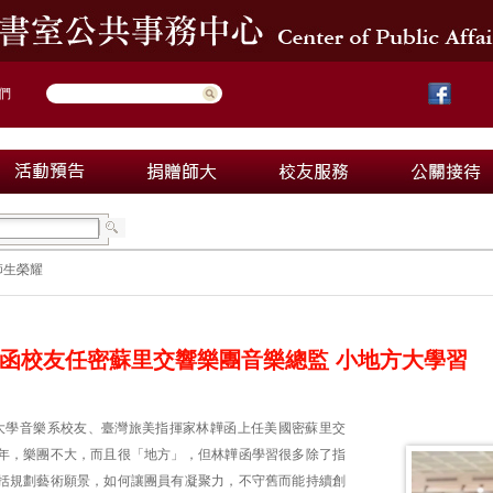
們
師生榮耀
函校友任密蘇里交響樂團音樂總監 小地方大學習
大學音樂系校友、臺灣旅美指揮家林韡函上任美國密蘇里交
年，樂團不大，而且很「地方」，但林韡函學習很多除了指
括規劃藝術願景，如何讓團員有凝聚力，不守舊而能持續創