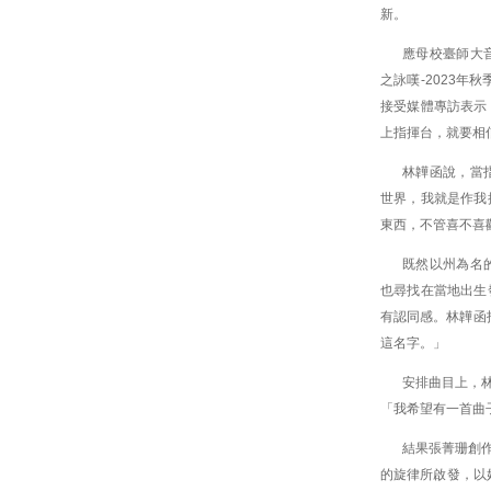
新。
應母校臺師大
之詠嘆-2023年
接受媒體專訪表示
上指揮台，就要相
林韡函說，當
世界，我就是作我
東西，不管喜不喜
既然以州為名
也尋找在當地出生
有認同感。林韡函找
這名字。」
安排曲目上，
「我希望有一首曲
結果張菁珊創作了
的旋律所啟發，以