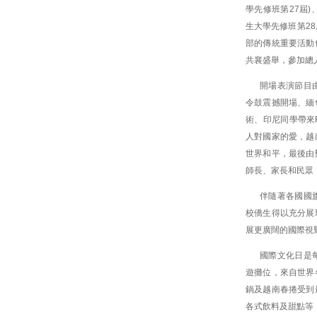
學先修班第27屆)
生大學先修班第28
部的傳統重要活動
共襄盛舉，參加總人
開場表演節目
令鼓震撼開場、緬
術、印尼同學帶來Ra
人對國家的愛，越
世界和平，最後由
師長、家長和民眾
伴隨著各國國
校僑生得以充分展
展更廣闊的國際視
國際文化日是
遊攤位，來自世界
鍋及越南春捲受到
各式飲料及甜點等