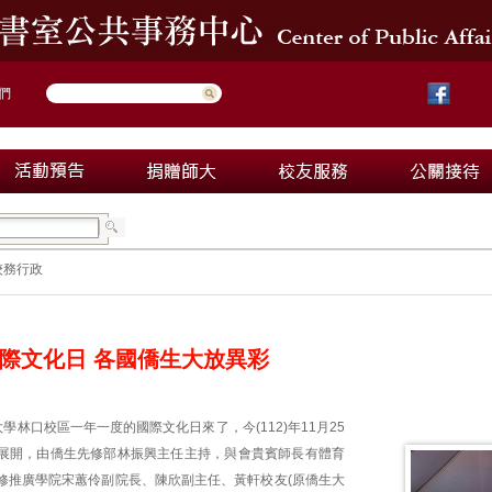
們
校務行政
際文化日 各國僑生大放異彩
學林口校區一年一度的國際文化日來了，今(112)年11月25
展開，由僑生先修部林振興主任主持，與會貴賓師長有體育
修推廣學院宋蕙伶副院長、陳欣副主任、黃軒校友(原僑生大