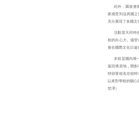
此外，園遊會
家感受到這異國之
充分展現了各國文
活動當天同時
校的向心力。儘管
會在國際文化日遠
本校是國內唯
返回僑居地，開創
特頒發校友在校時
以來對學校的關心與
世澤）