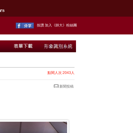
按讚 加入《師大》粉絲團
點閱人次:2043人
新聞投稿