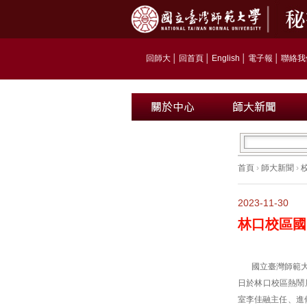
回師大
│
回首頁
│
English
│
電子報
│
聯絡我
首頁
›
師大新聞
›
2023-11-30
林口校區國
國立臺灣師範大
日於林口校區熱鬧
室李佳融主任、進