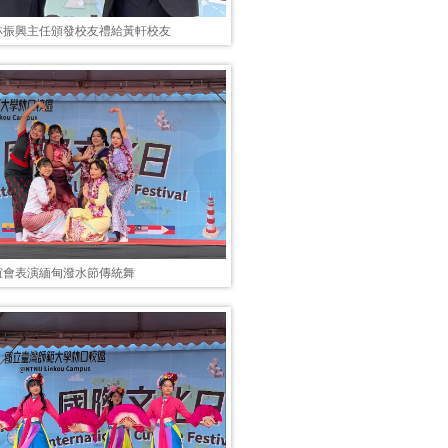
林振興主任頒發校友禮給黃軒校友
誼會表演緬甸潑水節傳統舞