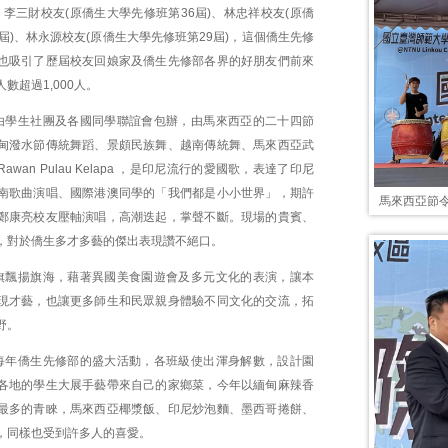
、李三財校友(原僑生大學先修班第36屆)、林忠祥校友(原僑
屆)、林永源校友(原僑生大學先修班第29屆)，這個僑生先修
也吸引了歷屆校友回娘家及僑生先修部各界的好朋友們前來
數超過1,000人。
由學生社團及各國同學聯誼會包辦，由馬來西亞的二十四節
甸潑水節傳統舞蹈、景頗民族舞、越南傳統舞、馬來西亞武
wan Pulau Kelapa ，是印尼流行的愛國歌，表達了印尼
南歌曲演唱、國際港澳同學的「我們都是小小世界」，期許
馬來西亞節
鄭康亮校友壓軸演唱，高潮迭起，掌聲不斷。現場的貴賓、
，對於僑生多才多藝的傑出表現讚不絕口。
旗飄揚旗海，藉著異國美食園遊會及多元文化的表演，讓本
現才藝，也讓更多師生和民眾親身體驗不同文化的交流，拓
野。
每年僑生先修部的盛大活動，各班級使出渾身解數，設計園
各地的學生大展手藝帶來自己的家鄉菜，今年以緬甸麻辣香
最多的青睞，馬來西亞椰漿飯、印尼炒泡麵、墨西哥捲餅、
，同樣也受到許多人的喜愛。