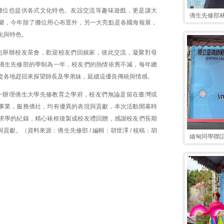
攤位也提供各式文化特色、友誼交流等趣味遊戲，更是讓大
僑生先修部
樂，今年除了攤位用心布置外，另一大亮點是各國海報展，
化與特色。
也舉辦校友茶會，歡迎校友們回娘家，彼此交流，凝聚對母
僑生先修部的學制為一年，校友們的熱情依舊不減，每年總
從各地趕回來探望師長及學弟妹，延續這優良傳統與情感。
一辦理僑生大學先修教育之學府，校友們無論是留在臺灣或
事業，服務僑社，均有優異的表現與貢獻，本次活動開幕時
求學的紀錄，精心裱框後製成校友禮回贈，感謝校友們長期
貢獻。（資料來源：僑生先修部 / 編輯：胡世澤 / 核稿：胡
緬甸同學聯